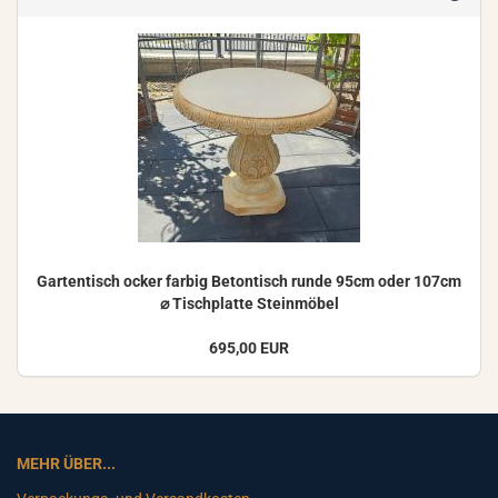
Gar­ten­tisch ocker far­big Be­ton­tisch runde 95cm oder 107cm
⌀ Tisch­plat­te Stein­mö­bel
695,00 EUR
MEHR ÜBER...