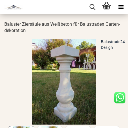
Ba­lus­ter Zier­säu­le aus Weiß­be­ton für Ba­lus­tra­den Gar­ten­
de­ko­ra­ti­on
Balustrade24
Design