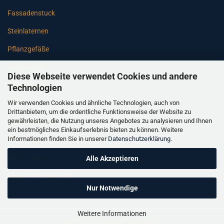
Fassadenstuck
Steinlaternen
Pflanzgefäße
Betonsäulen
Diese Webseite verwendet Cookies und andere
Gartenbänke
Technologien
Wir verwenden Cookies und ähnliche Technologien, auch von
Pfeiler
Drittanbietern, um die ordentliche Funktionsweise der Website zu
gewährleisten, die Nutzung unseres Angebotes zu analysieren und Ihnen
Gartenbrunnen
ein bestmögliches Einkaufserlebnis bieten zu können. Weitere
Informationen finden Sie in unserer
Datenschutzerklärung
.
Gartenfiguren
Balustraden
Alle Akzeptieren
Säulen Verkleidungen
Nur Notwendige
Weitere Informationen
Onlineshop
by Gambio © 2026