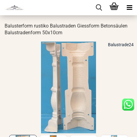
Ba­lus­ter­form rus­ti­ko Ba­lus­tra­den Giess­form Be­ton­säu­len
Ba­lus­tra­den­form 50x10cm
Balustrade24