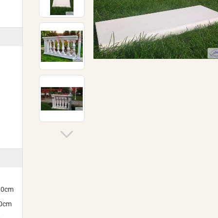
300cm
00cm