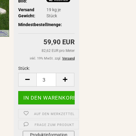
Bild:
Versand
19
kg je
Gewicht:
Stück
Mindestbestellmenge:
3
59,90 EUR
82,62 EUR pro Meter
inkl. 19% MwSt. zzgl.
Versand
Stück:
Stück
AUF DEN MERKZETTEL
FRAGE ZUM PRODUKT
Produktinformation