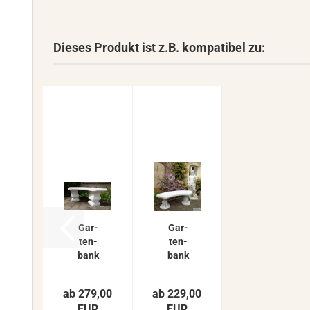
Dieses Produkt ist z.B. kompatibel zu:
Gar­
Gar­
ten­
ten­
bank
bank
ge­bo­
ge­bo­
ge­ne
ge­ne
ab 279,00
ab 229,00
Stein­
Form
EUR
EUR