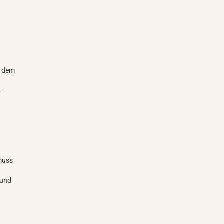
t dem
e
 muss
 und