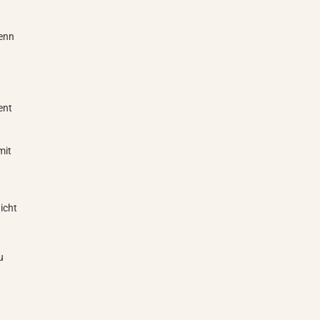
wenn
ent
mit
icht
u