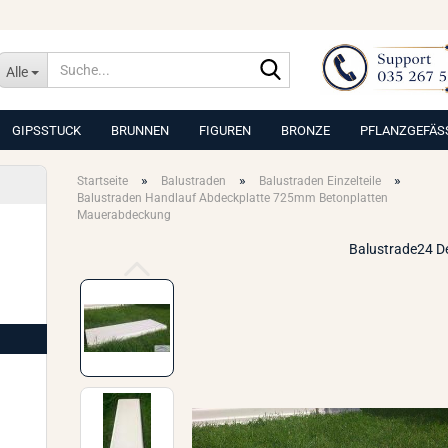
Suche...
Alle
GIPSSTUCK
BRUNNEN
FIGUREN
BRONZE
PFLANZGEFÄS
»
»
»
Startseite
Balustraden
Balustraden Einzelteile
Balustraden Handlauf Abdeckplatte 725mm Betonplatten
Mauerabdeckung
Balustrade24 D