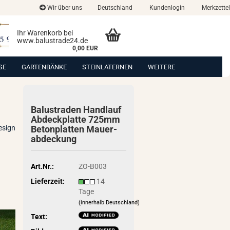
Wir über uns
Deutschland
Kundenlogin
Merkzettel
Ihr Warenkorb bei
www.balustrade24.de
0,00 EUR
SE
GARTENBÄNKE
STEINLATERNEN
WEITERE
Ba­lus­tra­den Hand­lauf
Ab­deck­plat­te 725mm
esign
Be­ton­plat­ten Mau­er­
ab­de­ckung
Art.Nr.:
ZO-B003
Lieferzeit:
14
Tage
(innerhalb Deutschland)
Text: