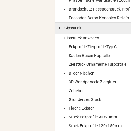
Pilaster flache Wandsäulen 200c
Brandschutz Fassadenstuck Profi
Fassaden Beton Konsolen Reliefs
Gipsstuck
Gipsstuck anzeigen
Eckprofile Zierprofile Typ C
Säulen Basen Kapitelle
Zierstuck Ornamente Türportale
Bilder Nischen
3D Wandpaneele Ziergitter
Zubehör
Gründerzeit Stuck
Flache Leisten
Stuck Eckprofile 90x90mm
Stuck Eckprofile 120x150mm