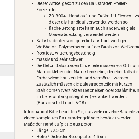
Dieser Artikel gekört zu den Balustraden Pfeiler-
Einzelteilen:
ZO-B004 - Handlauf- und Fußlauf U-Element, 
dieser als Handlauf verwendet werden soll.
flache Betonplatte kann auch anderweitig als
Mauerabdeckung verwendet werden
Balustradenteil wird gefertigt aus hochwertigen
Weißbeton, Polymerbeton auf der Basis von Weißzem
frostfest, witterungsbeständig
massiv und sehr schwer
Die Beton Balustraden Einzelteile müssen vor Ort nur 
Marmorkleber oder Natursteinkleber, der ebenfalls die
Farbe wiess hat, verklebt und vermörtelt werden.
Zusätzlich müssen die Balustradenteile mit kurzen
Stahldornen (verzinkten Betoneisen oder Stahlstifte, n
im Lieferumfang inbegriffen) verankert werden.
(Bauvorschrift nach VOB)
Information! Bitte beachten Sie, daß viele einzelne Bauteile z
einem kompletten Balustradengeländer benötigt werden!
Maße der Handlaufplatte aus Beton:
Länge: 72,5 cm
Höhe / Dicke der Betonplatte: 4,5 cm