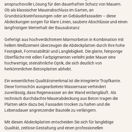
anspruchsvolle Lösung für den dauerhaften Schutz von Mauern.
Ob als klassischer Mauerabschluss im Garten, an
Grundstückseinfassungen oder an Gebäudefassaden – diese
Abdeckungen sorgen für klare Linien, saubere Abschlüsse und einen
langfristigen Werterhalt der Bausubstanz
Gefertigt aus hochverdichtetem Marmorbeton in Kombination mit
hellem Weißzement überzeugen die Abdeckplatten durch ihre hohe
Festigkeit, Formstabilität und Langlebigkeit. Die glatte, feinporige
Oberfläche mit edlen Farbpigmenten verleiht jeder Mauer eine
hochwertige, steinähnliche Optik, die sich deutlich von
herkömmlichen Betonplatten abhebt.
Ein wesentliches Qualitätsmerkmal ist die integrierte Tropfkante.
Diese formschön ausgearbeitete Wassernase verhindert
zuverlässig, dass Regenwasser an der Wand entlangläuft. Als
technisch durchdachte Mauerabdeckung aus Beton tragen die
Platten aktiv dazu bei, Fassaden trocken zu halten und die
Lebensdauer angrenzender Bauteile zu verlängern.
Mit diesen Abdeckplatten entscheiden Sie sich für langlebige
Qualität, zeitlose Gestaltung und einen professionellen