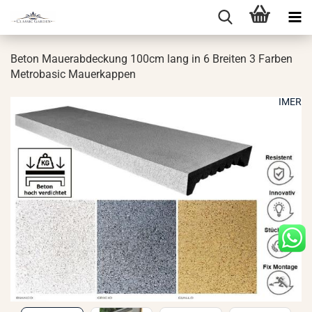
Beton Mau­er­ab­de­ckung 100cm lang in 6 Brei­ten 3 Far­ben
Me­tro­ba­sic Mau­er­kap­pen
IMER