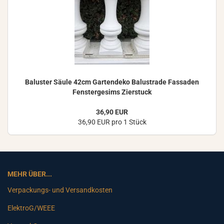
Ba­lus­ter Säule 42cm Gar­ten­de­ko Ba­lus­tra­de Fas­sa­den
Fens­ter­ge­sims Zier­stuck
36,90 EUR
36,90 EUR pro 1 Stück
MEHR ÜBER...
Verpackungs- und Versandkosten
ElektroG/WEEE