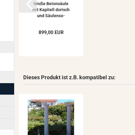
Große Be­ton­säu­le
mit Ka­pi­tell do­risch
und Säu­len­so­
ckel...
899,00 EUR
Dieses Produkt ist z.B. kompatibel zu: