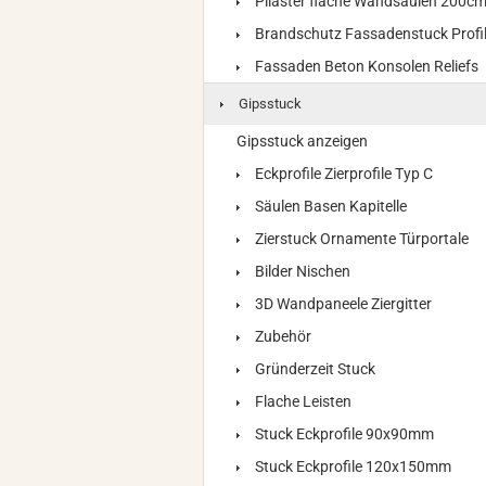
Pilaster flache Wandsäulen 200c
Brandschutz Fassadenstuck Profi
Fassaden Beton Konsolen Reliefs
Gipsstuck
Gipsstuck anzeigen
Eckprofile Zierprofile Typ C
Säulen Basen Kapitelle
Zierstuck Ornamente Türportale
Bilder Nischen
3D Wandpaneele Ziergitter
Zubehör
Gründerzeit Stuck
Flache Leisten
Stuck Eckprofile 90x90mm
Stuck Eckprofile 120x150mm