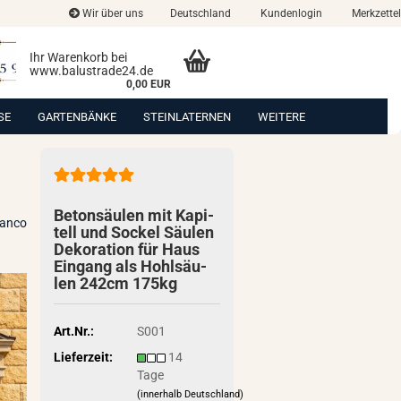
Wir über uns
Deutschland
Kundenlogin
Merkzettel
Ihr Warenkorb bei
www.balustrade24.de
0,00 EUR
SE
GARTENBÄNKE
STEINLATERNEN
WEITERE
Be­ton­säu­len mit Ka­pi­
ianco
tell und So­ckel Säu­len
De­ko­ra­ti­on für Haus
Ein­gang als Hohl­säu­
len 242cm 175kg
Art.Nr.:
S001
Lieferzeit:
14
Tage
(innerhalb Deutschland)