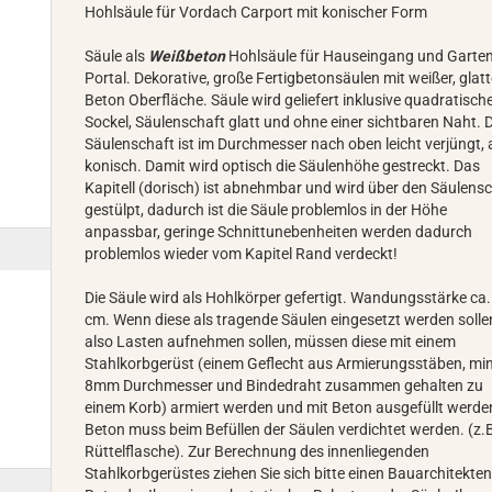
Hohlsäule für Vordach Carport mit konischer Form
Säule als
Weißbeton
Hohlsäule für Hauseingang und Garte
Portal. Dekorative, große Fertigbetonsäulen mit weißer, glatt
Beton Oberfläche. Säule wird geliefert inklusive quadratisc
Sockel, Säulenschaft glatt und ohne einer sichtbaren Naht. 
Säulenschaft ist im Durchmesser nach oben leicht verjüngt, 
konisch. Damit wird optisch die Säulenhöhe gestreckt. Das
Kapitell (dorisch) ist abnehmbar und wird über den Säulens
gestülpt, dadurch ist die Säule problemlos in der Höhe
anpassbar, geringe Schnittunebenheiten werden dadurch
problemlos wieder vom Kapitel Rand verdeckt!
Die Säule wird als Hohlkörper gefertigt. Wandungsstärke ca.
cm. Wenn diese als tragende Säulen eingesetzt werden sollen
also Lasten aufnehmen sollen, müssen diese mit einem
Stahlkorbgerüst (einem Geflecht aus Armierungsstäben, mi
8mm Durchmesser und Bindedraht zusammen gehalten zu
einem Korb) armiert werden und mit Beton ausgefüllt werde
Beton muss beim Befüllen der Säulen verdichtet werden. (z.
Rüttelflasche). Zur Berechnung des innenliegenden
Stahlkorbgerüstes ziehen Sie sich bitte einen Bauarchitekten