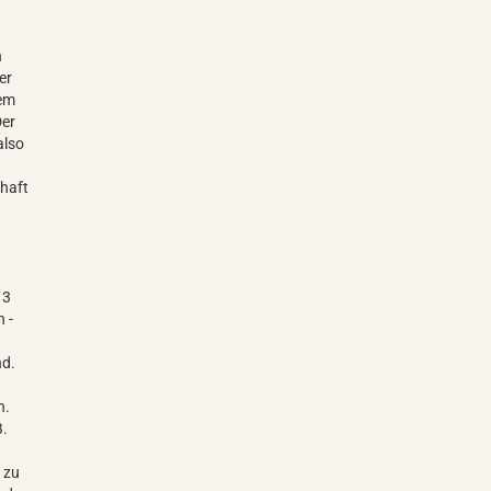
n
er
hem
Der
also
chaft
 3
 -
nd.
n.
B.
 zu