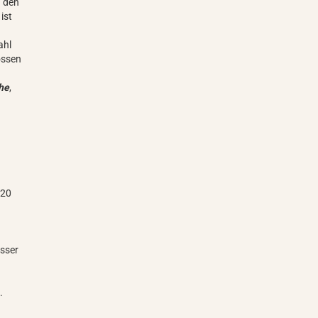
n den
ist
ahl
ossen
he
,
 20
sser
.