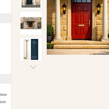
300cm
00cm