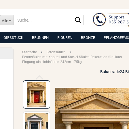
Suche...
Alle
GIPSSTUCK
BRUNNEN
FIGUREN
BRONZE
PFLANZGEFÄS
»
»
Startseite
Betonsäulen
Betonsäulen mit Kapitell und Sockel Säulen Dekoration für Haus
Eingang als Hohlsäulen 242cm 175kg
Balustrade24 B