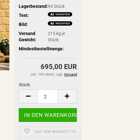
Lagerbestand:
94
Stück
Text:
Bild:
Versand
215
kg je
Gewicht:
Stück
Mindestbestellmenge:
2
695,00 EUR
inkl. 19% MwSt. zzgl.
Versand
Stück:
Stück
AUF DEN MERKZETTEL