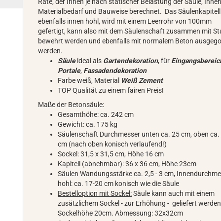
Rate, der Ihnen je nach statischer Belastung der Säule, Ihne
Materialbedarf und Bauweise berechnet. Das Säulenkapitell 
ebenfalls innen hohl, wird mit einem Leerrohr von 100mm
gefertigt, kann also mit dem Säulenschaft zusammen mit St
bewehrt werden und ebenfalls mit normalem Beton ausgeg
werden.
Säule
ideal als
Gartendekoration
, für
Eingangsbereic
Portale
,
Fassadendekoration
Farbe weiß, Material
Weiß Zement
TOP Qualität zu einem fairen Preis!
Maße der Betonsäule:
Gesamthöhe: ca. 242 cm
Gewicht: ca. 175 kg
Säulenschaft Durchmesser unten ca. 25 cm, oben ca.
cm (nach oben konisch verlaufend!)
Sockel: 31,5 x 31,5 cm, Höhe 16 cm
Kapitell (abnehmbar): 36 x 36 cm, Höhe 23cm
Säulen Wandungsstärke ca. 2,5 - 3 cm, Innendurchme
hohl: ca. 17-20 cm konisch wie die Säule
Bestelloption mit Sockel:
Säule kann auch mit einem
zusätzlichem Sockel - zur Erhöhung - geliefert werden
Sockelhöhe 20cm. Abmessung: 32x32cm