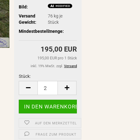
Bild:
Versand
76
kg je
Gewicht:
Stück
Mindestbestellmenge:
2
195,00 EUR
195,00 EUR pro 1 Stück
inkl. 19% MwSt. zzgl.
Versand
Stück:
Stück
AUF DEN MERKZETTEL
FRAGE ZUM PRODUKT