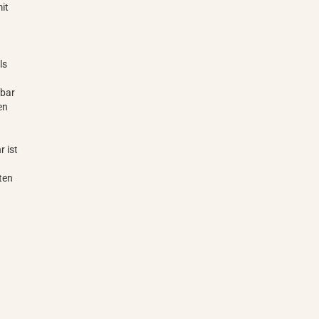
mit
ls
dbar
en
r ist
ten