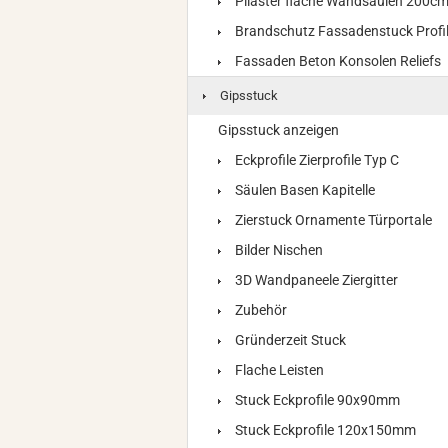
Pilaster flache Wandsäulen 200c
Brandschutz Fassadenstuck Profi
Fassaden Beton Konsolen Reliefs
Gipsstuck
Gipsstuck anzeigen
Eckprofile Zierprofile Typ C
Säulen Basen Kapitelle
Zierstuck Ornamente Türportale
Bilder Nischen
3D Wandpaneele Ziergitter
Zubehör
Gründerzeit Stuck
Flache Leisten
Stuck Eckprofile 90x90mm
Stuck Eckprofile 120x150mm