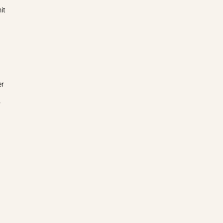
it
d
er
r