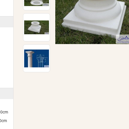
300cm
00cm