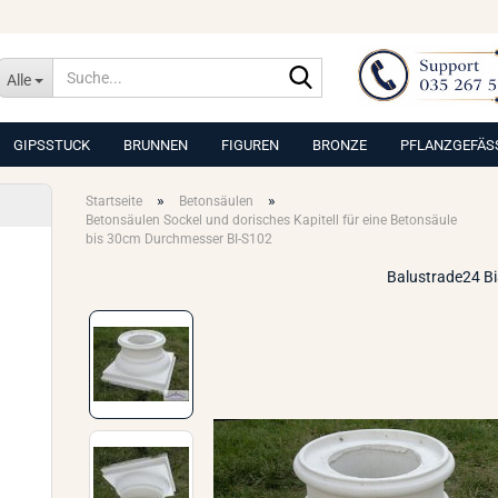
Suche...
Alle
GIPSSTUCK
BRUNNEN
FIGUREN
BRONZE
PFLANZGEFÄS
»
»
Startseite
Betonsäulen
Betonsäulen Sockel und dorisches Kapitell für eine Betonsäule
bis 30cm Durchmesser BI-S102
Balustrade24 B