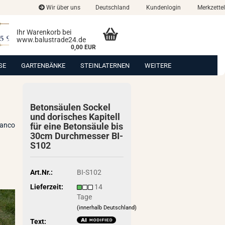
Wir über uns
Deutschland
Kundenlogin
Merkzettel
Ihr Warenkorb bei
www.balustrade24.de
0,00 EUR
SE
GARTENBÄNKE
STEINLATERNEN
WEITERE
Be­ton­säu­len So­ckel
und do­ri­sches Ka­pi­tell
ianco
für eine Be­ton­säu­le bis
30cm Durch­mes­ser BI-​
S102
Art.Nr.:
BI-S102
Lieferzeit:
14
Tage
(innerhalb Deutschland)
Text: