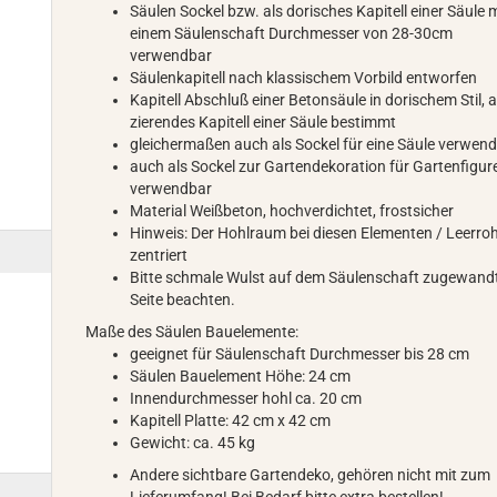
Säulen Sockel bzw. als dorisches Kapitell einer Säule 
einem Säulenschaft Durchmesser von 28-30cm
verwendbar
Säulenkapitell nach klassischem Vorbild entworfen
Kapitell Abschluß einer Betonsäule in dorischem Stil, a
zierendes Kapitell einer Säule bestimmt
gleichermaßen auch als Sockel für eine Säule verwen
auch als Sockel zur Gartendekoration für Gartenfigur
verwendbar
Material Weißbeton, hochverdichtet, frostsicher
Hinweis: Der Hohlraum bei diesen Elementen / Leerroh
zentriert
Bitte schmale Wulst auf dem Säulenschaft zugewand
Seite beachten.
Maße des Säulen Bauelemente:
geeignet für Säulenschaft Durchmesser bis 28 cm
Säulen Bauelement Höhe: 24 cm
Innendurchmesser hohl ca. 20 cm
Kapitell Platte: 42 cm x 42 cm
Gewicht: ca. 45 kg
Andere sichtbare Gartendeko, gehören nicht mit zum