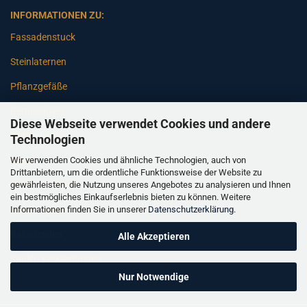
INFORMATIONEN ZU:
Fassadenstuck
Steinlaternen
Pflanzgefäße
Betonsäulen
Diese Webseite verwendet Cookies und andere
Gartenbänke
Technologien
Wir verwenden Cookies und ähnliche Technologien, auch von
Pfeiler
Drittanbietern, um die ordentliche Funktionsweise der Website zu
gewährleisten, die Nutzung unseres Angebotes zu analysieren und Ihnen
Gartenbrunnen
ein bestmögliches Einkaufserlebnis bieten zu können. Weitere
Informationen finden Sie in unserer
Datenschutzerklärung
.
Gartenfiguren
Balustraden
Alle Akzeptieren
Säulen Verkleidungen
Nur Notwendige