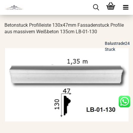
Be­ton­stuck Pro­fil­leis­te 130x47mm Fas­sa­den­stuck Pro­fi­le
aus mas­si­vem Weiß­be­ton 135cm LB-​01-130
Balustrade24
Stuck