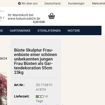
Wir über uns
Deutschland
Kundenlogin
Merkzettel
Ihr Warenkorb bei
www.balustrade24.de
0,00 EUR
SE
GARTENBÄNKE
STEINLATERNEN
WEITERE
Büste Skulp­tur Frau­
en­büs­te einer schö­nen
ade24
un­be­kann­ten jun­gen
Frau Büs­ten als Gar­
ten­de­ko­ra­ti­on 55cm
23kg
Art.Nr.:
ZO-7168 FI-
A187H
Lieferzeit:
14
Tage