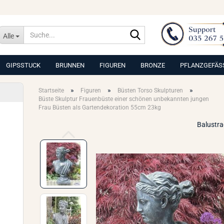
Suche...
Alle
GIPSSTUCK
BRUNNEN
FIGUREN
BRONZE
PFLANZGEFÄS
»
»
»
Startseite
Figuren
Büsten Torso Skulpturen
Büste Skulptur Frauenbüste einer schönen unbekannten jungen
Frau Büsten als Gartendekoration 55cm 23kg
Balustr