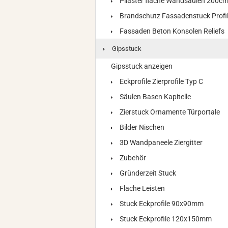
Pilaster flache Wandsäulen 200c
Brandschutz Fassadenstuck Profi
Fassaden Beton Konsolen Reliefs
Gipsstuck
Gipsstuck anzeigen
Eckprofile Zierprofile Typ C
Säulen Basen Kapitelle
Zierstuck Ornamente Türportale
Bilder Nischen
3D Wandpaneele Ziergitter
Zubehör
Gründerzeit Stuck
Flache Leisten
Stuck Eckprofile 90x90mm
Stuck Eckprofile 120x150mm