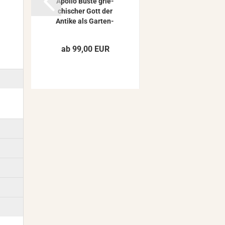
Apol­lo Büste grie­
chi­scher Gott der
An­ti­ke als Gar­ten­
de­ko­ra­ti­on...
ab 99,00 EUR