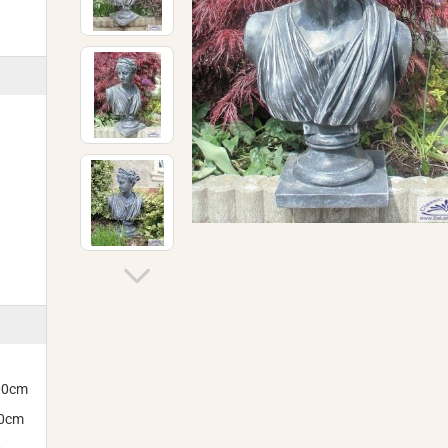
300cm
00cm