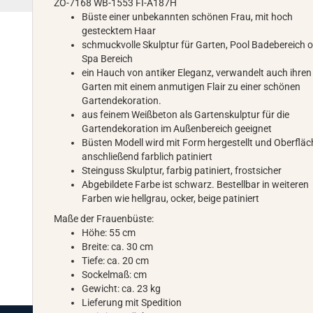
ZO-7168 WB-1553 FI-A187H
Büste einer unbekannten schönen Frau, mit hoch
gestecktem Haar
schmuckvolle Skulptur für Garten, Pool Badebereich 
Spa Bereich
ein Hauch von antiker Eleganz, verwandelt auch ihren
Garten mit einem anmutigen Flair zu einer schönen
Gartendekoration.
aus feinem Weißbeton als Gartenskulptur für die
Gartendekoration im Außenbereich geeignet
Büsten Modell wird mit Form hergestellt und Oberfläc
anschließend farblich patiniert
Steinguss Skulptur, farbig patiniert, frostsicher
Abgebildete Farbe ist schwarz. Bestellbar in weiteren
Farben wie hellgrau, ocker, beige patiniert
Maße der Frauenbüste:
Höhe: 55 cm
Breite: ca. 30 cm
Tiefe: ca. 20 cm
Sockelmaß: cm
Gewicht: ca. 23 kg
Lieferung mit Spedition