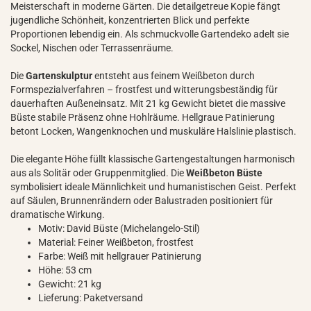
Meisterschaft in moderne Gärten. Die detailgetreue Kopie fängt
jugendliche Schönheit, konzentrierten Blick und perfekte
Proportionen lebendig ein. Als schmuckvolle Gartendeko adelt sie
Sockel, Nischen oder Terrassenräume.
Die
Gartenskulptur
entsteht aus feinem Weißbeton durch
Formspezialverfahren – frostfest und witterungsbeständig für
dauerhaften Außeneinsatz. Mit 21 kg Gewicht bietet die massive
Büste stabile Präsenz ohne Hohlräume. Hellgraue Patinierung
betont Locken, Wangenknochen und muskuläre Halslinie plastisch.
Die elegante Höhe füllt klassische Gartengestaltungen harmonisch
aus als Solitär oder Gruppenmitglied. Die
Weißbeton Büste
symbolisiert ideale Männlichkeit und humanistischen Geist. Perfekt
auf Säulen, Brunnenrändern oder Balustraden positioniert für
dramatische Wirkung.
Motiv: David Büste (Michelangelo-Stil)
Material: Feiner Weißbeton, frostfest
Farbe: Weiß mit hellgrauer Patinierung
Höhe: 53 cm
Gewicht: 21 kg
Lieferung: Paketversand