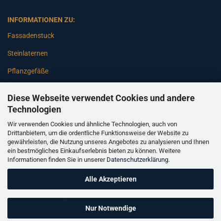
INFORMATIONEN ZU:
Fassadenstuck
Steinlaternen
Pflanzgefäße
Betonsäulen
Diese Webseite verwendet Cookies und andere
Gartenbänke
Technologien
Wir verwenden Cookies und ähnliche Technologien, auch von
Pfeiler
Drittanbietern, um die ordentliche Funktionsweise der Website zu
gewährleisten, die Nutzung unseres Angebotes zu analysieren und Ihnen
Gartenbrunnen
ein bestmögliches Einkaufserlebnis bieten zu können. Weitere
Informationen finden Sie in unserer
Datenschutzerklärung
.
Gartenfiguren
Balustraden
Alle Akzeptieren
Säulen Verkleidungen
Nur Notwendige