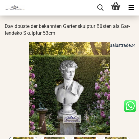
Da­vid­büs­te der be­kann­ten Gar­ten­skulp­tur Büs­ten als Gar­
ten­de­ko Skulp­tur 53cm
Balustrade24