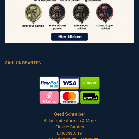
ZAHLUNGSARTEN
Gerd Schreiber
Balustradenformen & More
Classic Garden
Lindenstr. 19