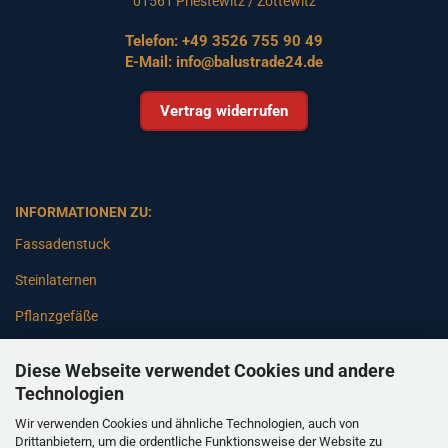
01561 Priestewitz / Zottewitz
Telefon:
+49 3526 755 90 49
E-Mail:
info@balustrade24.de
Vertrag widerrufen
INFORMATIONEN ZU:
Fassadenstuck
Steinlaternen
Pflanzgefäße
Betonsäulen
Diese Webseite verwendet Cookies und andere
Gartenbänke
Technologien
Wir verwenden Cookies und ähnliche Technologien, auch von
Pfeiler
Drittanbietern, um die ordentliche Funktionsweise der Website zu