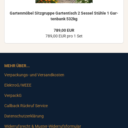
Gar­ten­mö­bel Sitz­grup­pe Gar­ten­tisch 2 Ses­sel Stüh­le 1 Gar­
ten­bank 532kg
789,00 EUR
789,00 EUR pro 1 Set
MEHR ÜBER...
Verpackungs- und Versandkosten
ElektroG/WEEE
VerpackG
Callback Rückruf Service
Datenschutzerklärung
Widerrufsrecht & Muster-Widerrufsformular