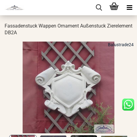
Fas­sa­den­stuck Wap­pen Or­na­ment Au­ßen­stuck Zier­ele­ment
DB2A
Balustrade24