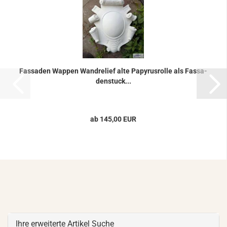
Fas­sa­den Wap­pen Wand­re­li­ef alte Pa­py­rus­rol­le als Fas­sa­
den­stuck...
ab 145,00 EUR
Ihre erweiterte Artikel Suche