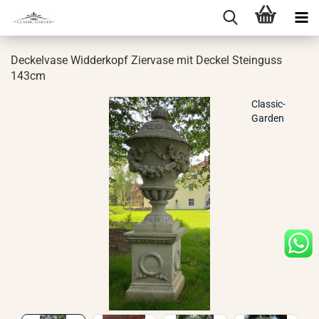
De­ckel­va­se Wid­der­kopf Zier­va­se mit De­ckel Stein­guss
143cm
Classic-
Garden