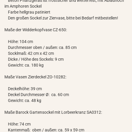
Beton Pflanzgefäß ist frostsicher und wetterfest, mit Ablaufloch
im Amphoren Sockel
Farbe hellgrau patiniert
Den großen Sockel zur Ziervase, bitte bei Bedarf mitbestellen!
Maße der Widderkopfvase CZ-650:
Höhe: 104 cm
Durchmesser oben / außen: ca. 85 cm
Socklmaß: 42 cm x 42 cm
Dicke / Höhe des Sockels: 9 cm
Gewicht: ca. 180 kg
Maße Vasen Zierdeckel ZO-10282:
Deckelhöhe: 39 cm
Deckel Durchmesser Ø: ca. 60 cm
Gewicht: ca. 48 kg
Maße Barock Gartensockel mit Lorbeerkranz SA0312:
Höhe: 74 cm
Kantenmaß: oben / außen: ca. 59 x 59 cm