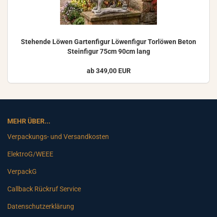
Ste­hen­de Löwen Gar­ten­fi­gur Lö­wen­fi­gur Tor­lö­wen Beton
Stein­fi­gur 75cm 90cm lang
ab 349,00 EUR
MEHR ÜBER...
Verpackungs- und Versandkosten
ElektroG/WEEE
VerpackG
Callback Rückruf Service
Datenschutzerklärung