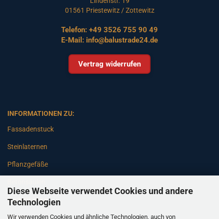
Lindenstr. 19
01561 Priestewitz / Zottewitz
Telefon:
+49 3526 755 90 49
E-Mail:
info@balustrade24.de
Vertrag widerrufen
INFORMATIONEN ZU:
Fassadenstuck
Steinlaternen
Pflanzgefäße
Betonsäulen
Diese Webseite verwendet Cookies und andere
Gartenbänke
Technologien
Wir verwenden Cookies und ähnliche Technologien, auch von
Pfeiler