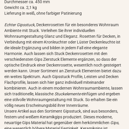
Durchmesser ca. 450 mm
Gewicht ca. 2,1 kg
Lieferung in weiß, ohne farbiger Patinierung
Echter Gipsstuck
, Deckenrosetten für ein besonderes Wohnraum
Ambiente mit Stuck. Verleihen Sie ihrer individuellen
Wohnraumgestaltung Glanz und Eleganz. Rosetten für Decken, in
Verbindung mit einem Kronleuchter oder Lüster Deckenleuchte ist
die ideale Ergänzung und bilden in jedem Fall eine elegante
Harmonie. Auch lassen sich Stuck Deckenrosetten mit den
verschiedensten Gips Zierstuck Elemente ergänzen, so dass der
optische Eindruck einer Deckenrosette, wesentlich noch gesteigert
werden kann. Unser Sortiment an Zierstuck Elementen bietet dazu
ein weites Spektrum. Auch Gipsstuck Profile, Leisten und Decken
Flachprofile, lassen sich hier ganz individuell miteinander
kombinieren. Auch in einem modernen Wohnraumambiente, lassen
sich traditionelle, klassische
Stuckelemente
einfügen und ergeben
eine stilvolle Wohnraumgestaltung mit Stuck. So erhalten Sie ein
völlig neues Erscheinungsbild ihrer Innenräume.
Unsere Artikel aus den Sortiment Gipsstuck, sind aus besonders,
festem und weißem Keramikgips produziert. Dieses moderne,
neuartige Gips Material hat gegenüber dem herkömmlichen
Gips
,
eine wesentlich höhere Material Festigkeit. Keramikgips ist