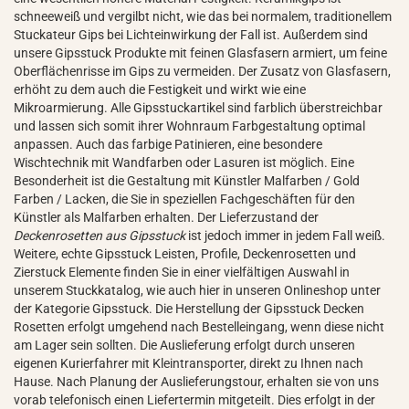
schneeweiß und vergilbt nicht, wie das bei normalem, traditionellem
Stuckateur Gips bei Lichteinwirkung der Fall ist. Außerdem sind
unsere Gipsstuck Produkte mit feinen Glasfasern armiert, um feine
Oberflächenrisse im Gips zu vermeiden. Der Zusatz von Glasfasern,
erhöht zu dem auch die Festigkeit und wirkt wie eine
Mikroarmierung. Alle Gipsstuckartikel sind farblich überstreichbar
und lassen sich somit ihrer Wohnraum Farbgestaltung optimal
anpassen. Auch das farbige Patinieren, eine besondere
Wischtechnik mit Wandfarben oder Lasuren ist möglich. Eine
Besonderheit ist die Gestaltung mit Künstler Malfarben / Gold
Farben / Lacken, die Sie in speziellen Fachgeschäften für den
Künstler als Malfarben erhalten. Der Lieferzustand der
Deckenrosetten aus Gipsstuck
ist jedoch immer in jedem Fall weiß.
Weitere, echte Gipsstuck Leisten, Profile, Deckenrosetten und
Zierstuck Elemente finden Sie in einer vielfältigen Auswahl in
unserem Stuckkatalog, wie auch hier in unseren Onlineshop unter
der Kategorie Gipsstuck. Die Herstellung der Gipsstuck Decken
Rosetten erfolgt umgehend nach Bestelleingang, wenn diese nicht
am Lager sein sollten. Die Auslieferung erfolgt durch unseren
eigenen Kurierfahrer mit Kleintransporter, direkt zu Ihnen nach
Hause. Nach Planung der Auslieferungstour, erhalten sie von uns
vorab telefonisch einen Liefertermin mitgeteilt. Dies erfolgt in der