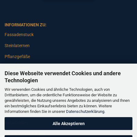
INFORMATIONEN ZU:
Fassadenstuck
Steinlaternen
Pflanzgefäße
Betonsäulen
Diese Webseite verwendet Cookies und andere
Gartenbänke
Technologien
Wir verwenden Cookies und ähnliche Technologien, auch von
Pfeiler
Drittanbietern, um die ordentliche Funktionsweise der Website zu
gewährleisten, die Nutzung unseres Angebotes zu analysieren und Ihnen
Gartenbrunnen
ein bestmögliches Einkaufserlebnis bieten zu können. Weitere
Informationen finden Sie in unserer
Datenschutzerklärung
.
Gartenfiguren
Balustraden
Alle Akzeptieren
Säulen Verkleidungen