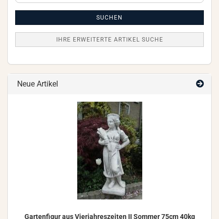
Artikel
Suche
SUCHEN
IHRE ERWEITERTE ARTIKEL SUCHE
Neue Artikel
Gar­ten­fi­gur aus Vier­jah­res­zei­ten II Som­mer 75cm 40kg