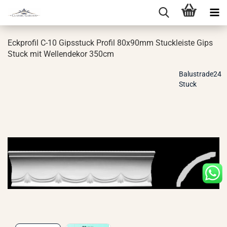
Eck­pro­fil C-10 Gips­stuck Pro­fil 80x90mm Stuck­leis­te Gips
Stuck mit Wel­len­de­kor 350cm
Balustrade24
Stuck