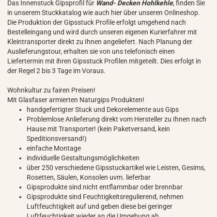
Das Innenstuck Gipsprofil für
Wand- Decken Hohlkehle
, finden Sie
in unserem Stuckkatalog wie auch hier über unseren Onlineshop.
Die Produktion der Gipsstuck Profile erfolgt umgehend nach
Bestelleingang und wird durch unseren eigenen Kurierfahrer mit
Kleintransporter direkt zu Ihnen angeliefert. Nach Planung der
Auslieferungstour, erhalten sie von uns telefonisch einen
Liefertermin mit ihren Gipsstuck Profilen mitgeteilt. Dies erfolgt in
der Regel 2 bis 3 Tage im Voraus.
Wohnkultur zu fairen Preisen!
Mit Glasfaser armierten Naturgips Produkten!
handgefertigter Stuck und Dekorelemente aus Gips
Problemlose Anlieferung direkt vom Hersteller zu Ihnen nach
Hause mit Transporter! (kein Paketversand, kein
Speditionsversand!)
einfache Montage
individuelle Gestaltungsmöglichkeiten
über 250 verschiedene Gipsstuckartikel wie Leisten, Gesims,
Rosetten, Säulen, Konsolen uvm. lieferbar
Gipsprodukte sind nicht entflammbar oder brennbar
Gipsprodukte sind Feuchtigkeitsregulierend, nehmen
Luftfeuchtigkeit auf und geben diese bei geringer
Luftfeuchtigkeit wieder an die Umgebung ab.