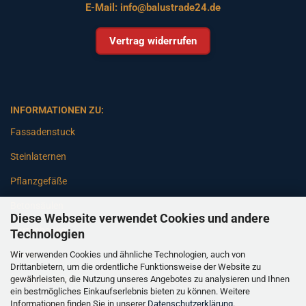
E-Mail:
info@balustrade24.de
Vertrag widerrufen
INFORMATIONEN ZU:
Fassadenstuck
Steinlaternen
Pflanzgefäße
Betonsäulen
Diese Webseite verwendet Cookies und andere
Gartenbänke
Technologien
Wir verwenden Cookies und ähnliche Technologien, auch von
Pfeiler
Drittanbietern, um die ordentliche Funktionsweise der Website zu
gewährleisten, die Nutzung unseres Angebotes zu analysieren und Ihnen
Gartenbrunnen
ein bestmögliches Einkaufserlebnis bieten zu können. Weitere
Informationen finden Sie in unserer
Datenschutzerklärung
.
Gartenfiguren