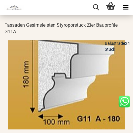
Fas­sa­den Ge­sims­leis­ten Sty­ro­por­stuck Zier Bau­pro­fi­le
G11A
Balustrade24
Stuck