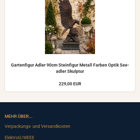
Gar­ten­fi­gur Adler 90cm Stein­fi­gur Me­tall Far­ben Optik See­
ad­ler Skulp­tur
229,00 EUR
MEHR ÜBER...
Verpackungs- und Versandkosten
ElektroG/WEEE