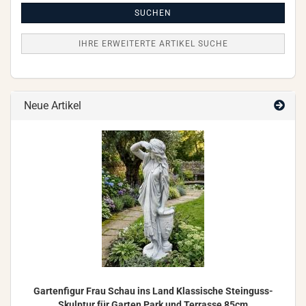
Artikel
Suche
SUCHEN
IHRE ERWEITERTE ARTIKEL SUCHE
Neue Artikel
Gar­ten­fi­gur Frau Schau ins Land Klas­si­sche Steinguss-​
Skulptur für Gar­ten Park und Ter­ras­se 85cm