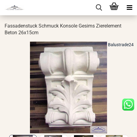
Fas­sa­den­stuck Schmuck Kon­so­le Ge­sims Zier­ele­ment
Beton 26x15cm
Balustrade24