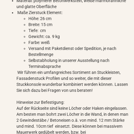
Material: polymerer Betonwerkstein, weiße marmorähnliche
und glatte Oberfläche
Maße Zierstuck Element:
Höhe: 26 cm
Breite: 15 cm
Tiefe: cm
Gewicht: ca. 9 kg
Farbe: weiß
Versand mit Paketdienst oder Spedition, je nach
Bestellmenge
Selbstabholung in unserer Ausstellung nach
Terminabsprache
Wir führen ein umfangreiches Sortiment an Stuckleisten,
Fassadenstuck Profilen und so weiter, die mit dieser
Stuckkonsole wunderbar kombiniert werden können. Lassen
Sie sich dazu bei Fragen von uns beraten!
Hinweise zur Befestigung:
Auf der Rückseite sind keine Löcher oder Haken eingelassen.
Am besten man bohrt zwei Löcher in die Wand, in denen man
2 Gewindestäbe / Betoneisen o.ä. von mind. 12 mm Stärke
und mind. 10cm tief einsetzt. Diese können bei massivem
Mauerwerk gedübelt werden, bzw. bei