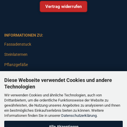
Vertrag widerrufen
INFORMATIONEN ZU:
Fassadenstuck
Steinlaternen
Pflanzgefäße
Betonsäulen
Diese Webseite verwendet Cookies und andere
Gartenbänke
Technologien
Wir verwenden Cookies und ähnliche Technologien, auch von
Pfeiler
Drittanbietern, um die ordentliche Funktionsweise der Website zu
gewährleisten, die Nutzung unseres Angebotes zu analysieren und Ihnen
Gartenbrunnen
ein bestmögliches Einkaufserlebnis bieten zu können. Weitere
Informationen finden Sie in unserer
Datenschutzerklärung
.
Gartenfiguren
Balustraden
Alle Akzeptieren