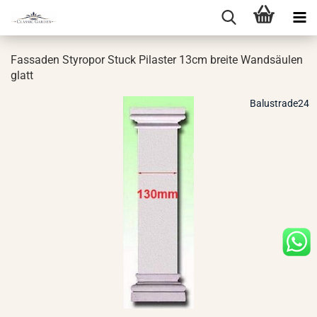
Fas­sa­den Sty­ro­por Stuck Pi­las­ter 13cm brei­te Wand­säu­len
glatt
Balustrade24