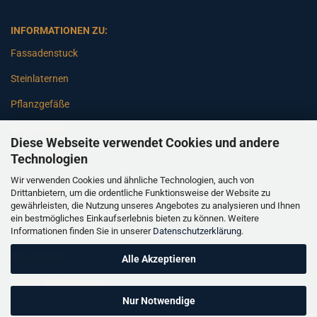
INFORMATIONEN ZU:
Fassadenstuck
Steinlaternen
Pflanzgefäße
Betonsäulen
Diese Webseite verwendet Cookies und andere
Gartenbänke
Technologien
Wir verwenden Cookies und ähnliche Technologien, auch von
Pfeiler
Drittanbietern, um die ordentliche Funktionsweise der Website zu
gewährleisten, die Nutzung unseres Angebotes zu analysieren und Ihnen
Gartenbrunnen
ein bestmögliches Einkaufserlebnis bieten zu können. Weitere
Informationen finden Sie in unserer
Datenschutzerklärung
.
Gartenfiguren
Balustraden
Alle Akzeptieren
Säulen Verkleidungen
Nur Notwendige