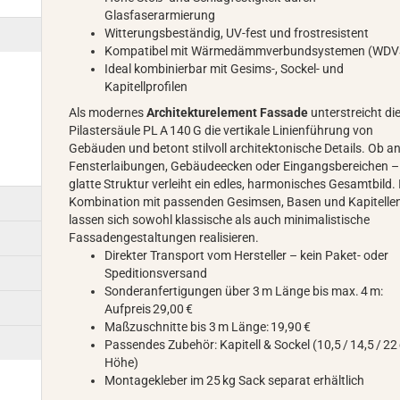
Glasfaserarmierung
Witterungsbeständig, UV-fest und frostresistent
Kompatibel mit Wärmedämmverbundsystemen (WDV
Ideal kombinierbar mit Gesims-, Sockel- und
Kapitellprofilen
Als modernes
Architekturelement Fassade
unterstreicht di
Pilastersäule PL A 140 G die vertikale Linienführung von
Gebäuden und betont stilvoll architektonische Details. Ob a
Fensterlaibungen, Gebäudeecken oder Eingangsbereichen –
glatte Struktur verleiht ein edles, harmonisches Gesamtbild. 
Kombination mit passenden Gesimsen, Basen und Kapitelle
lassen sich sowohl klassische als auch minimalistische
Fassadengestaltungen realisieren.
Direkter Transport vom Hersteller – kein Paket- oder
Speditionsversand
Sonderanfertigungen über 3 m Länge bis max. 4 m:
Aufpreis 29,00 €
Maßzuschnitte bis 3 m Länge: 19,90 €
Passendes Zubehör: Kapitell & Sockel (10,5 / 14,5 / 22
Höhe)
Montagekleber im 25 kg Sack separat erhältlich