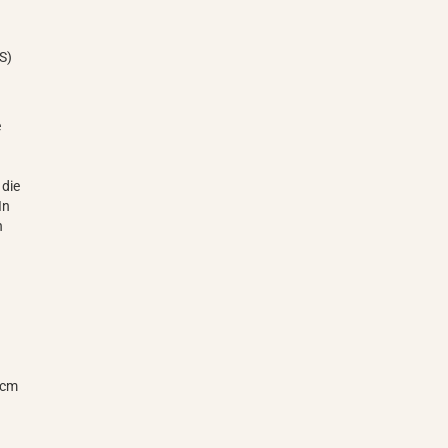
S)
e
n
 die
In
n
 cm