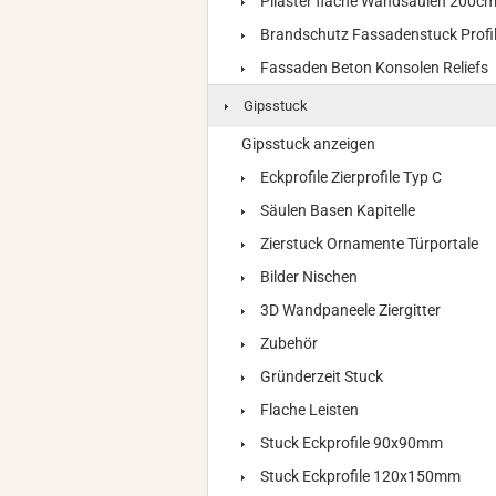
Pilaster flache Wandsäulen 200c
Brandschutz Fassadenstuck Profi
Fassaden Beton Konsolen Reliefs
Gipsstuck
Gipsstuck anzeigen
Eckprofile Zierprofile Typ C
Säulen Basen Kapitelle
Zierstuck Ornamente Türportale
Bilder Nischen
3D Wandpaneele Ziergitter
Zubehör
Gründerzeit Stuck
Flache Leisten
Stuck Eckprofile 90x90mm
Stuck Eckprofile 120x150mm