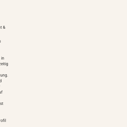
ht &
s
 in
eitig
rung.
nd
r
uf
st
ofil