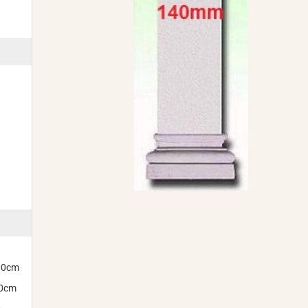
300cm
00cm