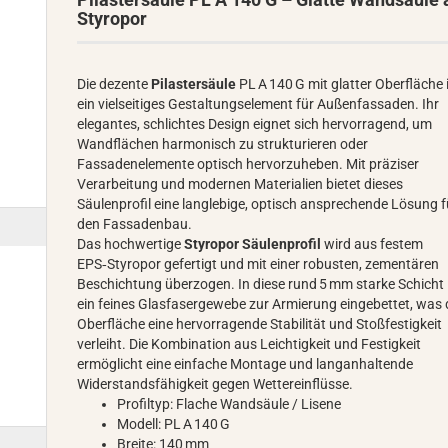
Styropor
Die dezente
Pilastersäule
PL A 140 G mit glatter Oberfläche 
ein vielseitiges Gestaltungselement für Außenfassaden. Ihr
elegantes, schlichtes Design eignet sich hervorragend, um
Wandflächen harmonisch zu strukturieren oder
Fassadenelemente optisch hervorzuheben. Mit präziser
Verarbeitung und modernen Materialien bietet dieses
Säulenprofil eine langlebige, optisch ansprechende Lösung f
den Fassadenbau.
Das hochwertige
Styropor Säulenprofil
wird aus festem
EPS‑Styropor gefertigt und mit einer robusten, zementären
Beschichtung überzogen. In diese rund 5 mm starke Schicht 
ein feines Glasfasergewebe zur Armierung eingebettet, was 
Oberfläche eine hervorragende Stabilität und Stoßfestigkeit
verleiht. Die Kombination aus Leichtigkeit und Festigkeit
ermöglicht eine einfache Montage und langanhaltende
Widerstandsfähigkeit gegen Wettereinflüsse.
Profiltyp: Flache Wandsäule / Lisene
Modell: PL A 140 G
Breite: 140 mm