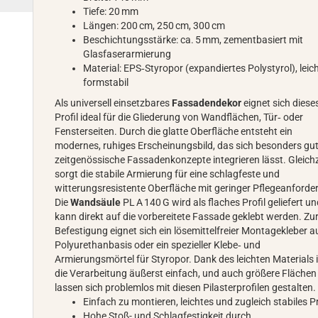
Tiefe: 20 mm
Längen: 200 cm, 250 cm, 300 cm
Beschichtungsstärke: ca. 5 mm, zementbasiert mit
Glasfaserarmierung
Material: EPS‑Styropor (expandiertes Polystyrol), leic
formstabil
Als universell einsetzbares
Fassadendekor
eignet sich diese
Profil ideal für die Gliederung von Wandflächen, Tür‑ oder
Fensterseiten. Durch die glatte Oberfläche entsteht ein
modernes, ruhiges Erscheinungsbild, das sich besonders gut
zeitgenössische Fassadenkonzepte integrieren lässt. Gleichz
sorgt die stabile Armierung für eine schlagfeste und
witterungsresistente Oberfläche mit geringer Pflegeanforde
Die
Wandsäule
PL A 140 G wird als flaches Profil geliefert u
kann direkt auf die vorbereitete Fassade geklebt werden. Zu
Befestigung eignet sich ein lösemittelfreier Montagekleber a
Polyurethanbasis oder ein spezieller Klebe‑ und
Armierungsmörtel für Styropor. Dank des leichten Materials i
die Verarbeitung äußerst einfach, und auch größere Flächen
lassen sich problemlos mit diesen Pilasterprofilen gestalten.
Einfach zu montieren, leichtes und zugleich stabiles Pr
Hohe Stoß- und Schlagfestigkeit durch