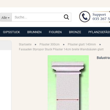
Suche...
Alle
GIPSSTUCK
BRUNNEN
FIGUREN
BRONZE
PFLANZGEFÄS
»
»
»
Startseite
Pilaster 300cm
Pilaster glatt 140mm
Fassaden Styropor Stuck Pilaster 14cm breite Wandsäulen glatt
Balustr