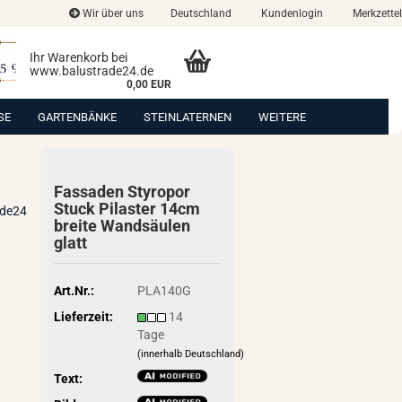
Wir über uns
Deutschland
Kundenlogin
Merkzettel
Ihr Warenkorb bei
www.balustrade24.de
0,00 EUR
SE
GARTENBÄNKE
STEINLATERNEN
WEITERE
Fas­sa­den Sty­ro­por
Stuck Pi­las­ter 14cm
ade24
brei­te Wand­säu­len
glatt
Art.Nr.:
PLA140G
Lieferzeit:
14
Tage
(innerhalb Deutschland)
Text: