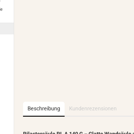
m
le
Beschreibung
Kundenrezensionen
Pilastersäule PL A 140 G – Glatte Wandsäule 