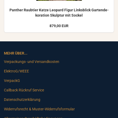
Pan­ther Raub­tier Katze Leo­pard Figur Links­blick Gar­ten­de­
ko­ra­ti­on Skulp­tur mit So­ckel
879,00 EUR
MEHR ÜBER...
Verpackungs- und Versandkosten
ElektroG/WEEE
VerpackG
Callback Rückruf Service
Datenschutzerklärung
Widerrufsrecht & Muster-Widerrufsformular