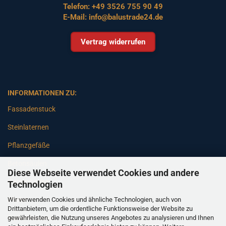
Telefon:
+49 3526 755 90 49
E-Mail:
info@balustrade24.de
Vertrag widerrufen
INFORMATIONEN ZU:
Fassadenstuck
Steinlaternen
Pflanzgefäße
Betonsäulen
Diese Webseite verwendet Cookies und andere
Gartenbänke
Technologien
Wir verwenden Cookies und ähnliche Technologien, auch von
Pfeiler
Drittanbietern, um die ordentliche Funktionsweise der Website zu
gewährleisten, die Nutzung unseres Angebotes zu analysieren und Ihnen
Gartenbrunnen