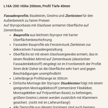
L16A-200: Höhe 200mm, Profil Tiefe 40mm
Fassadenprofile
, Bauleisten, Gesims und
Zierleisten
für den
Außenbereich zu fairen Preisen
Auf Styroporbasis mit Glasfaser armierter Oberfläche auf
Zementbasis
Bauprofile
aus leichtem Styropor mit harter
Oberflächenbeschichtung
Fassaden Bauprofile als Fensterstuck Zierleisten zur
dekorativen Fassadengestaltung
Oberfläche ist mit einem Glasfasergewebe armiert, das in
einem flexiblen Mörtel auf Zementbasis (elastischen
Fassadenklebstoff) eingelegt ist im Frontbereich der Profile
5mm dick! Daher ist die Oberfläche sehr hart und gegen
Beschädigungen unempfindlich!
Lieferlänge je Profilstange ist 300cm
Einfache Montage der Styropor
Stuckleisten
folgt mit einem
geeigneten Montageklebstoff (zementärer Flexkleber,
Montagekleber auf Polyurethan-Basis) zu befestigen,
größere Gesims Leisten werden zusätzlich mit Klammern
gesichert. (nicht mit im Lieferumfang!)
Alle Zierprofile aus diesem Sortiment sind auch bestens