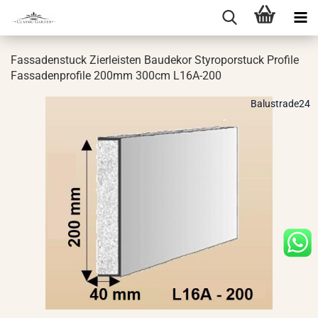
Fas­sa­den­stuck Zier­leis­ten Bau­de­kor Sty­ro­por­stuck Pro­fi­le
Fas­sa­den­pro­fi­le 200mm 300cm L16A-​200
Balustrade24