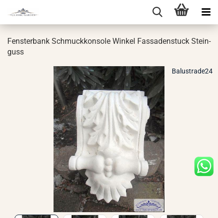
Fens­ter­bank Schmuck­kon­so­le Win­kel Fas­sa­den­stuck Stein­
guss
Balustrade24