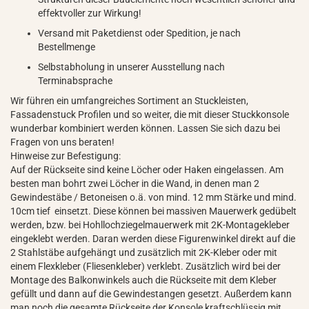
effektvoller zur Wirkung!
Versand mit Paketdienst oder Spedition, je nach
Bestellmenge
Selbstabholung in unserer Ausstellung nach
Terminabsprache
Wir führen ein umfangreiches Sortiment an Stuckleisten,
Fassadenstuck Profilen und so weiter, die mit dieser Stuckkonsole
wunderbar kombiniert werden können. Lassen Sie sich dazu bei
Fragen von uns beraten!
Hinweise zur Befestigung:
Auf der Rückseite sind keine Löcher oder Haken eingelassen. Am
besten man bohrt zwei Löcher in die Wand, in denen man 2
Gewindestäbe / Betoneisen o.ä. von mind. 12 mm Stärke und mind.
10cm tief einsetzt. Diese können bei massiven Mauerwerk gedübelt
werden, bzw. bei Hohllochziegelmauerwerk mit 2K-Montagekleber
eingeklebt werden. Daran werden diese Figurenwinkel direkt auf die
2 Stahlstäbe aufgehängt und zusätzlich mit 2K-Kleber oder mit
einem Flexkleber (Fliesenkleber) verklebt. Zusätzlich wird bei der
Montage des Balkonwinkels auch die Rückseite mit dem Kleber
gefüllt und dann auf die Gewindestangen gesetzt. Außerdem kann
man noch die gesamte Rückseite der Konsole kraftschlüssig mit