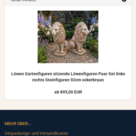
Löwen Gar­ten­fi­gu­ren sit­zen­de Lö­wen­fi­gu­ren Paar Set links
rechts Stein­fi­gu­ren 92cm ocker­braun
ab 895,00 EUR
MEHR ÜBER...
Verpackungs- und Versandkosten