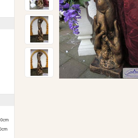
300cm
00cm