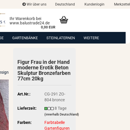
Wir über uns
Deutschland
Kundenlogin
Merkzettel
Ihr Warenkorb bei
www.balustrade24.de
0,00 EUR
SE
GARTENBÄNKE
STEINLATERNEN
WEITERE
Figur Frau in der Hand
mo­der­ne Ero­tik Beton
esign
Skulp­tur Bron­ze­far­ben
77cm 20kg
Art.Nr.:
CG-291 ZO-
804 bronce
Lieferzeit:
8 Tage
(innerhalb Deutschland)
Farben:
Farbtabelle
Gartenfiguren