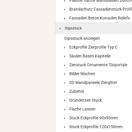
Pilaster flache Wandsäulen 200c
Brandschutz Fassadenstuck Profi
Fassaden Beton Konsolen Reliefs
Gipsstuck
Gipsstuck anzeigen
Eckprofile Zierprofile Typ C
Säulen Basen Kapitelle
Zierstuck Ornamente Türportale
Bilder Nischen
3D Wandpaneele Ziergitter
Zubehör
Gründerzeit Stuck
Flache Leisten
Stuck Eckprofile 90x90mm
Stuck Eckprofile 120x150mm