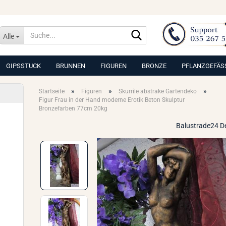
Suche...
Alle
GIPSSTUCK
BRUNNEN
FIGUREN
BRONZE
PFLANZGEFÄS
»
»
»
Startseite
Figuren
Skurrile abstrake Gartendeko
Figur Frau in der Hand moderne Erotik Beton Skulptur
Bronzefarben 77cm 20kg
Balustrade24 D