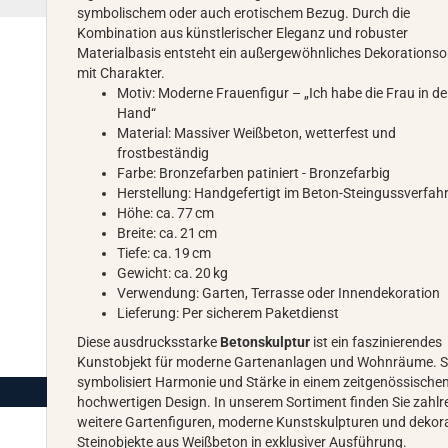
symbolischem oder auch erotischem Bezug. Durch die
Kombination aus künstlerischer Eleganz und robuster
Materialbasis entsteht ein außergewöhnliches Dekorationso
mit Charakter.
Motiv: Moderne Frauenfigur – „Ich habe die Frau in de
Hand“
Material: Massiver Weißbeton, wetterfest und
frostbeständig
Farbe: Bronzefarben patiniert - Bronzefarbig
Herstellung: Handgefertigt im Beton-Steingussverfah
Höhe: ca. 77 cm
Breite: ca. 21 cm
Tiefe: ca. 19 cm
Gewicht: ca. 20 kg
Verwendung: Garten, Terrasse oder Innendekoration
Lieferung: Per sicherem Paketdienst
Diese ausdrucksstarke
Betonskulptur
ist ein faszinierendes
Kunstobjekt für moderne Gartenanlagen und Wohnräume. S
symbolisiert Harmonie und Stärke in einem zeitgenössischen
hochwertigen Design. In unserem Sortiment finden Sie zahlr
weitere Gartenfiguren, moderne Kunstskulpturen und dekor
Steinobjekte aus Weißbeton in exklusiver Ausführung.