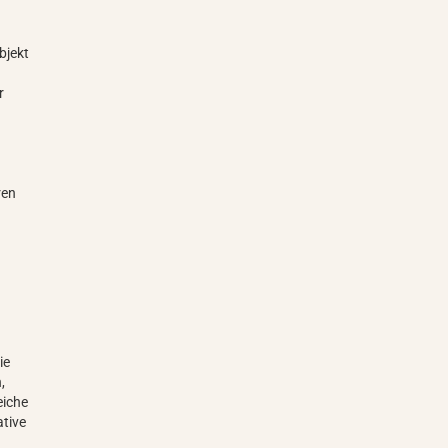
bjekt
r
ren
ie
,
eiche
ative