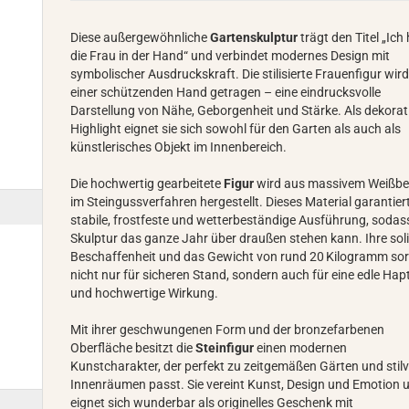
Diese außergewöhnliche
Gartenskulptur
trägt den Titel „Ich
die Frau in der Hand“ und verbindet modernes Design mit
symbolischer Ausdruckskraft. Die stilisierte Frauenfigur wir
einer schützenden Hand getragen – eine eindrucksvolle
Darstellung von Nähe, Geborgenheit und Stärke. Als dekorat
Highlight eignet sie sich sowohl für den Garten als auch als
künstlerisches Objekt im Innenbereich.
Die hochwertig gearbeitete
Figur
wird aus massivem Weißb
im Steingussverfahren hergestellt. Dieses Material garantiert
stabile, frostfeste und wetterbeständige Ausführung, sodas
Skulptur das ganze Jahr über draußen stehen kann. Ihre sol
Beschaffenheit und das Gewicht von rund 20 Kilogramm so
nicht nur für sicheren Stand, sondern auch für eine edle Hap
und hochwertige Wirkung.
Mit ihrer geschwungenen Form und der bronzefarbenen
Oberfläche besitzt die
Steinfigur
einen modernen
Kunstcharakter, der perfekt zu zeitgemäßen Gärten und stilv
Innenräumen passt. Sie vereint Kunst, Design und Emotion 
eignet sich wunderbar als originelles Geschenk mit