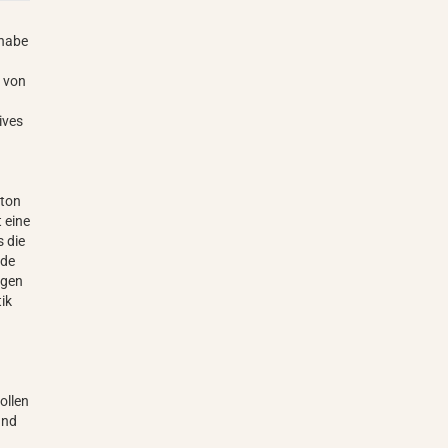
 habe
d von
ives
eton
 eine
s die
ide
rgen
tik
ollen
und