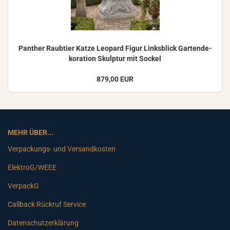
Pan­ther Raub­tier Katze Leo­pard Figur Links­blick Gar­ten­de­
ko­ra­ti­on Skulp­tur mit So­ckel
879,00 EUR
MEHR ÜBER...
Verpackungs- und Versandkosten
ElektroG/WEEE
VerpackG
Callback Rückruf Service
Datenschutzerklärung