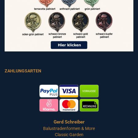
ZAHLUNGSARTEN
Gerd Schreiber
Balustradenformen & More
Classic Garden