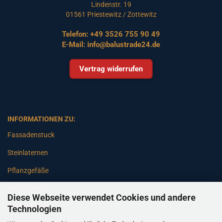
Lindenstr. 19
01561 Priestewitz / Zottewitz
Telefon:
+49 3526 755 90 49
E-Mail:
info@balustrade24.de
Vertrag widerrufen
INFORMATIONEN ZU:
Fassadenstuck
Steinlaternen
Pflanzgefäße
Betonsäulen
Diese Webseite verwendet Cookies und andere
Gartenbänke
Technologien