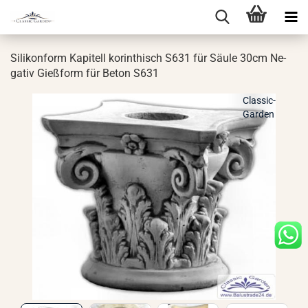
Si­li­kon­form Ka­pi­tell ko­rin­thisch S631 für Säule 30cm Ne­
ga­tiv Gieß­form für Beton S631
Classic-
Garden