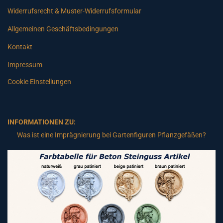
Widerrufsrecht & Muster-Widerrufsformular
Allgemeinen Geschäftsbedingungen
Kontakt
Impressum
Cookie Einstellungen
INFORMATIONEN ZU:
Was ist eine Imprägnierung bei Gartenfiguren Pflanzgefäßen?