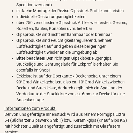
Speditionsversand)
einfache Montage der Reziso Gipsstuck Profile und Leisten
individuelle Gestaltungsmöglichkeiten
über 250 verschiedene Gipsstuck Artikel wie Leisten, Gesims,
Rosetten, Säulen, Konsolen uvm. lieferbar
Gipsprodukte sind nicht entflammbar oder brennbar
Gipsprodukte sind Feuchtigkeitsregulierend, nehmen
Luftfeuchtigkeit auf und geben diese bei geringer
Luftfeuchtigkeit wieder an die Umgebung ab.
Bitte beachten!
Den richtigen Gipskleber, Fugengips,
Stucksäge und Gehrungslade für Eckprofile erhalten Sie
ebenfalls im Shop!
Eckleiste ist auf der Oberkante / Deckenseite, unter einem
90°Grad Winkel gehalten, also ca. 10°Grad Winkel zwischen
Decke und Stuckleiste, dadurch ergibt sich ein Spalt an der
Vorderkante der Stuckleiste von ca. 6mm zur Decke für eine
Anschlussfuge
Informationen zum Produkt:
Der von uns gefertigte Innenstuck wird aus reinem Formgips Extra
64 (Südharzer Gipswerk GmbH) bzw. Keramikgips (Knauf Gips KG)
mit höchster Qualität angefertigt und zusätzlich mit Glasfasern
armiert.