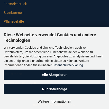
Fassadenstuck
Steinlaternen
Pflanzgefäße
Betonsäulen
Diese Webseite verwendet Cookies und andere
Gartenbänke
Technologien
Wir verwenden Cookies und ähnliche Technologien, auch von
Pfeiler
Drittanbietern, um die ordentliche Funktionsweise der Website zu
gewährleisten, die Nutzung unseres Angebotes zu analysieren und Ihnen
Gartenbrunnen
ein bestmögliches Einkaufserlebnis bieten zu können. Weitere
Informationen finden Sie in unserer
Datenschutzerklärung
.
Gartenfiguren
Balustraden
Alle Akzeptieren
Säulen Verkleidungen
Nur Notwendige
Weitere Informationen
Onlineshop
by Gambio © 2026