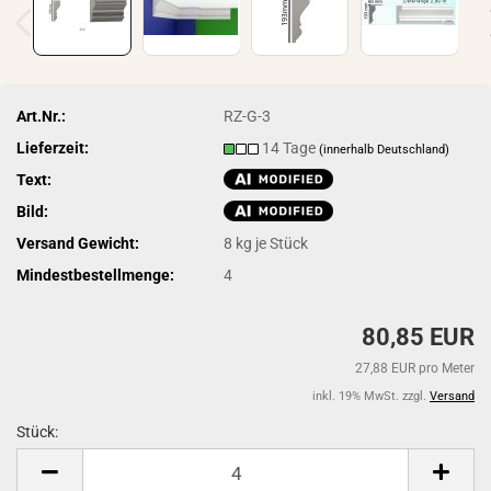
Art.Nr.:
RZ-G-3
Lieferzeit:
14 Tage
(innerhalb Deutschland)
Text:
Bild:
Versand Gewicht:
8
kg je Stück
Mindestbestellmenge:
4
80,85 EUR
27,88 EUR pro Meter
inkl. 19% MwSt. zzgl.
Versand
Stück:
Stück