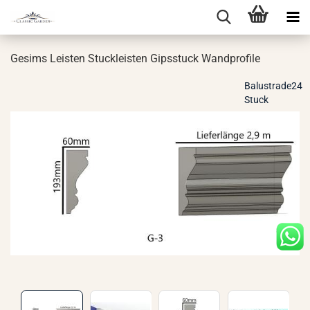
Ge­sims Leis­ten Stuck­leis­ten Gips­stuck Wand­pro­fi­le
Balustrade24
Stuck