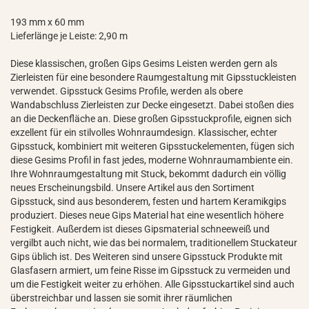
193 mm x 60 mm
Lieferlänge je Leiste: 2,90 m
Diese klassischen, großen Gips Gesims Leisten werden gern als
Zierleisten für eine besondere Raumgestaltung mit Gipsstuckleisten
verwendet. Gipsstuck Gesims Profile, werden als obere
Wandabschluss Zierleisten zur Decke eingesetzt. Dabei stoßen dies
an die Deckenfläche an. Diese großen Gipsstuckprofile, eignen sich
exzellent für ein stilvolles Wohnraumdesign. Klassischer, echter
Gipsstuck, kombiniert mit weiteren Gipsstuckelementen, fügen sich
diese Gesims Profil in fast jedes, moderne Wohnraumambiente ein.
Ihre Wohnraumgestaltung mit Stuck, bekommt dadurch ein völlig
neues Erscheinungsbild. Unsere Artikel aus den Sortiment
Gipsstuck, sind aus besonderem, festen und hartem Keramikgips
produziert. Dieses neue Gips Material hat eine wesentlich höhere
Festigkeit. Außerdem ist dieses Gipsmaterial schneeweiß und
vergilbt auch nicht, wie das bei normalem, traditionellem Stuckateur
Gips üblich ist. Des Weiteren sind unsere Gipsstuck Produkte mit
Glasfasern armiert, um feine Risse im Gipsstuck zu vermeiden und
um die Festigkeit weiter zu erhöhen. Alle Gipsstuckartikel sind auch
überstreichbar und lassen sie somit ihrer räumlichen