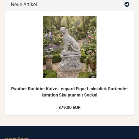
Neue Artikel
Pan­ther Raub­tier Katze Leo­pard Figur Links­blick Gar­ten­de­
ko­ra­ti­on Skulp­tur mit So­ckel
879,00 EUR