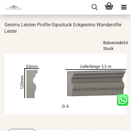
Ge­sims Leis­ten Pro­fi­le Gips­stuck Eck­ge­sims Wand­pro­fi­le
Leis­te
Balustrade24
Stuck