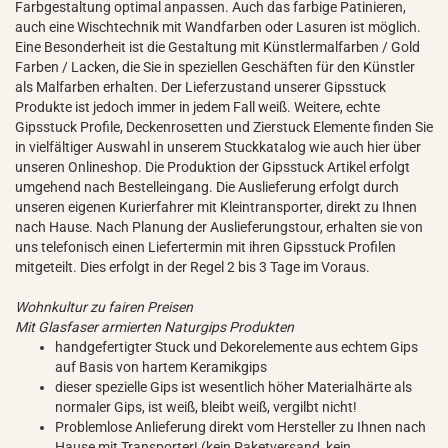
Farbgestaltung optimal anpassen. Auch das farbige Patinieren,
auch eine Wischtechnik mit Wandfarben oder Lasuren ist möglich.
Eine Besonderheit ist die Gestaltung mit Künstlermalfarben / Gold
Farben / Lacken, die Sie in speziellen Geschäften für den Künstler
als Malfarben erhalten. Der Lieferzustand unserer Gipsstuck
Produkte ist jedoch immer in jedem Fall weiß. Weitere, echte
Gipsstuck Profile, Deckenrosetten und Zierstuck Elemente finden Sie
in vielfältiger Auswahl in unserem Stuckkatalog wie auch hier über
unseren Onlineshop. Die Produktion der Gipsstuck Artikel erfolgt
umgehend nach Bestelleingang. Die Auslieferung erfolgt durch
unseren eigenen Kurierfahrer mit Kleintransporter, direkt zu Ihnen
nach Hause. Nach Planung der Auslieferungstour, erhalten sie von
uns telefonisch einen Liefertermin mit ihren Gipsstuck Profilen
mitgeteilt. Dies erfolgt in der Regel 2 bis 3 Tage im Voraus.
Wohnkultur zu fairen Preisen
Mit Glasfaser armierten Naturgips Produkten
handgefertigter Stuck und Dekorelemente aus echtem Gips
auf Basis von hartem Keramikgips
dieser spezielle Gips ist wesentlich höher Materialhärte als
normaler Gips, ist weiß, bleibt weiß, vergilbt nicht!
Problemlose Anlieferung direkt vom Hersteller zu Ihnen nach
Hause mit Transporter! (kein Paketversand, kein