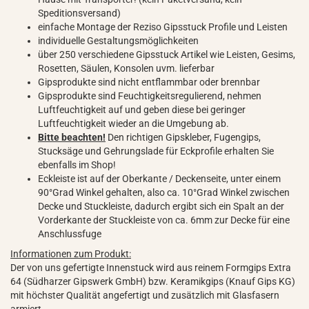
Speditionsversand)
einfache Montage der Reziso Gipsstuck Profile und Leisten
individuelle Gestaltungsmöglichkeiten
über 250 verschiedene Gipsstuck Artikel wie Leisten, Gesims,
Rosetten, Säulen, Konsolen uvm. lieferbar
Gipsprodukte sind nicht entflammbar oder brennbar
Gipsprodukte sind Feuchtigkeitsregulierend, nehmen
Luftfeuchtigkeit auf und geben diese bei geringer
Luftfeuchtigkeit wieder an die Umgebung ab.
Bitte beachten!
Den richtigen Gipskleber, Fugengips,
Stucksäge und Gehrungslade für Eckprofile erhalten Sie
ebenfalls im Shop!
Eckleiste ist auf der Oberkante / Deckenseite, unter einem
90°Grad Winkel gehalten, also ca. 10°Grad Winkel zwischen
Decke und Stuckleiste, dadurch ergibt sich ein Spalt an der
Vorderkante der Stuckleiste von ca. 6mm zur Decke für eine
Anschlussfuge
Informationen zum Produkt:
Der von uns gefertigte Innenstuck wird aus reinem Formgips Extra
64 (Südharzer Gipswerk GmbH) bzw. Keramikgips (Knauf Gips KG)
mit höchster Qualität angefertigt und zusätzlich mit Glasfasern