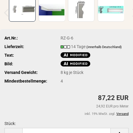
Art.Nr.:
RZ-G-6
Lieferzeit:
14 Tage
(innerhalb Deutschland)
Text:
Bild:
Versand Gewicht:
8
kg je Stück
Mindestbestellmenge:
4
87,22 EUR
24,92 EUR pro Meter
inkl. 19% MwSt. zzgl.
Versand
Stück:
Stück