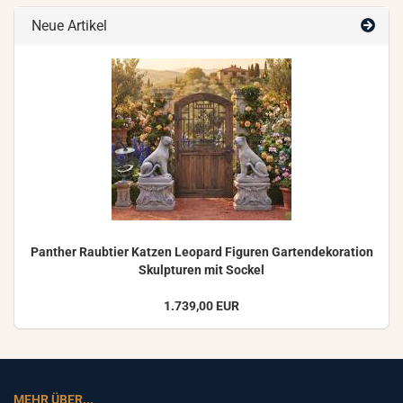
Neue Artikel
Pan­ther Raub­tier Kat­zen Leo­pard Fi­gu­ren Gar­ten­de­ko­ra­ti­on
Skulp­tu­ren mit So­ckel
1.739,00 EUR
MEHR ÜBER...