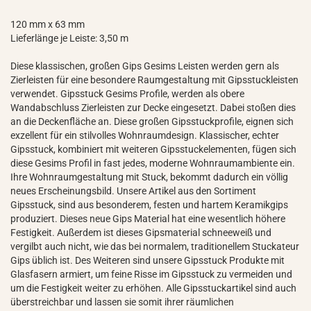
120 mm x 63 mm
Lieferlänge je Leiste: 3,50 m
Diese klassischen, großen Gips Gesims Leisten werden gern als
Zierleisten für eine besondere Raumgestaltung mit Gipsstuckleisten
verwendet. Gipsstuck Gesims Profile, werden als obere
Wandabschluss Zierleisten zur Decke eingesetzt. Dabei stoßen dies
an die Deckenfläche an. Diese großen Gipsstuckprofile, eignen sich
exzellent für ein stilvolles Wohnraumdesign. Klassischer, echter
Gipsstuck, kombiniert mit weiteren Gipsstuckelementen, fügen sich
diese Gesims Profil in fast jedes, moderne Wohnraumambiente ein.
Ihre Wohnraumgestaltung mit Stuck, bekommt dadurch ein völlig
neues Erscheinungsbild. Unsere Artikel aus den Sortiment
Gipsstuck, sind aus besonderem, festen und hartem Keramikgips
produziert. Dieses neue Gips Material hat eine wesentlich höhere
Festigkeit. Außerdem ist dieses Gipsmaterial schneeweiß und
vergilbt auch nicht, wie das bei normalem, traditionellem Stuckateur
Gips üblich ist. Des Weiteren sind unsere Gipsstuck Produkte mit
Glasfasern armiert, um feine Risse im Gipsstuck zu vermeiden und
um die Festigkeit weiter zu erhöhen. Alle Gipsstuckartikel sind auch
überstreichbar und lassen sie somit ihrer räumlichen