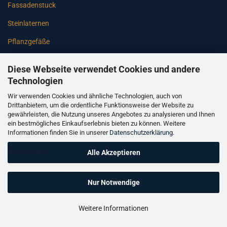
Fassadenstuck
Steinlaternen
Pflanzgefäße
Betonsäulen
Diese Webseite verwendet Cookies und andere
Gartenbänke
Technologien
Wir verwenden Cookies und ähnliche Technologien, auch von
Pfeiler
Drittanbietern, um die ordentliche Funktionsweise der Website zu
gewährleisten, die Nutzung unseres Angebotes zu analysieren und Ihnen
Gartenbrunnen
ein bestmögliches Einkaufserlebnis bieten zu können. Weitere
Informationen finden Sie in unserer
Datenschutzerklärung
.
Gartenfiguren
Balustraden
Alle Akzeptieren
Säulen Verkleidungen
Nur Notwendige
Weitere Informationen
Onlineshop
by Gambio © 2026