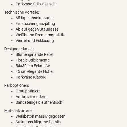
Parkvase-Stil klassisch
Technische Vorteile:
65 kg – absolut stabil
Frostsicher ganzjährig
Ablauf gegen Staunässe
Weißbeton Premiumqualität
Viertelrund Ecklösung
Designmerkmale:
Blumengirlande Relief
Florale Stilelemente
54×39 cm Eckmaße
45 cm elegante Höhe
Parkvase-Klassik
Farboptionen:
Grau patiniert
Anthrazit modern
Sandsteingelb authentisch
Materialvorteile:
Weißbeton massiv gegossen
Steinguss filigrane Details