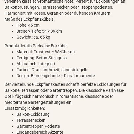
verleihen klassisch-romantische Note. Perfekt für Ecklösungen an
Balkonbrüstungen, Terrassenecken oder Treppenpodesten.
Harmoniert mit Rosen, Geranien oder duftenden Kräutern.
Maße des Eckpflanzkübels:
Höhe: 45 cm
Breite × Tiefe: 54 × 39 cm
Gewicht: ca. 65 kg
Produktdetails Parkvase Eckkübel:
Material: Frostfester Weißbeton
Fertigung: Beton-Steinguss
Ablaufloch: Integriert
Farben: Grau, anthrazit, sandsteingelb
Design: Blumengirlande + Floralornamente
Der viertelrunde Eckpflanzkasten schafft perfekte Ecklösungen für
Balkone, Terrassen oder Gartentreppen. Die klassische Parkvase-
Optik fügt sich harmonisch in romantische, klassische oder
mediterrane Gartengestaltungen ein.
Einsatzmöglichkeiten:
Balkon-Ecklösung
Terrassenecken
Gartentreppen Podeste
Eingangsbereich Akzente