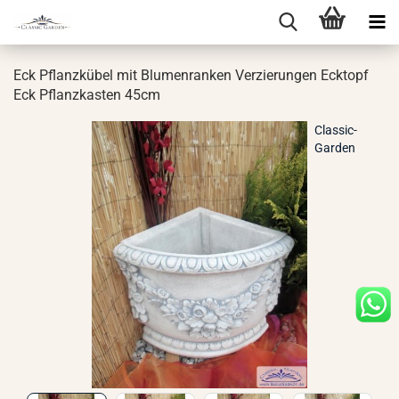
Eck Pflanz­kü­bel mit Blu­men­ran­ken Ver­zie­run­gen Eck­topf
Eck Pflanz­kas­ten 45cm
Classic-
Garden