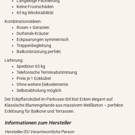
Langlebige Patinierung
Keine Frostschäden
65 kg Windstabilität
Kombinationsideen:
Rosen + Geranien
Duftende Kräuter
Eckpaarungen symmetrisch
Treppenbegleitung
Balkonbrüstung perfekt
Lieferung:
Spedition 65 kg
Telefonische Terminabstimmung
Preis je 1 Eckkübel
Ohne weitere Dekoelemente
Selbstabholung möglich
Der Eckpflanzkübel im Parkvase-Stil löst Ecken elegant auf.
Klassische Blumengirlande aus massivem Weißbeton – perfekte
Ecklösung für Balkone und Terrassen.
Hersteller/EU Verantwortliche Person