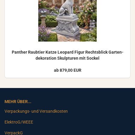
Pan­ther Raub­tier Katze Leo­pard Figur Rechts­blick Gar­ten­
de­ko­ra­ti­on Skulp­tu­ren mit So­ckel
ab 879,00 EUR
MEHR ÜBER...
Verpackungs- und Versandkosten
ElektroG/WEEE
VerpackG