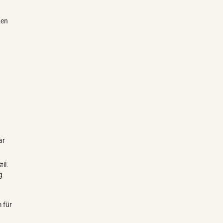
nen
ar
il.
g
 für