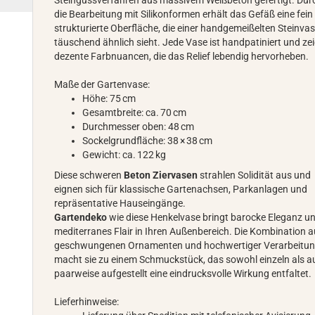
Steingussverfahren aus massivem Weißbeton gefertigt. Dur
die Bearbeitung mit Silikonformen erhält das Gefäß eine fein
strukturierte Oberfläche, die einer handgemeißelten Steinva
täuschend ähnlich sieht. Jede Vase ist handpatiniert und zei
dezente Farbnuancen, die das Relief lebendig hervorheben.
Maße der Gartenvase:
Höhe: 75 cm
Gesamtbreite: ca. 70 cm
Durchmesser oben: 48 cm
Sockelgrundfläche: 38 × 38 cm
Gewicht: ca. 122 kg
Diese schweren
Beton Ziervasen
strahlen Solidität aus und
eignen sich für klassische Gartenachsen, Parkanlagen und
repräsentative Hauseingänge.
Gartendeko
wie diese Henkelvase bringt barocke Eleganz u
mediterranes Flair in Ihren Außenbereich. Die Kombination 
geschwungenen Ornamenten und hochwertiger Verarbeitu
macht sie zu einem Schmuckstück, das sowohl einzeln als a
paarweise aufgestellt eine eindrucksvolle Wirkung entfaltet.
Lieferhinweise: