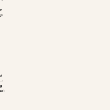
ch
se
gt
nd
aus
ng
uch