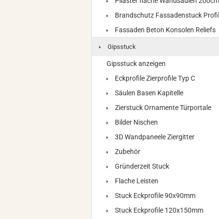
Pilaster flache Wandsäulen 200c
Brandschutz Fassadenstuck Profi
Fassaden Beton Konsolen Reliefs
Gipsstuck
Gipsstuck anzeigen
Eckprofile Zierprofile Typ C
Säulen Basen Kapitelle
Zierstuck Ornamente Türportale
Bilder Nischen
3D Wandpaneele Ziergitter
Zubehör
Gründerzeit Stuck
Flache Leisten
Stuck Eckprofile 90x90mm
Stuck Eckprofile 120x150mm