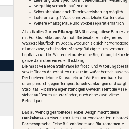
Lieferung über Spedition mit telefonischer Avisierung
Sorgfältig verpackt auf Palette
Selbstabholung nach Terminvereinbarung möglich
Lieferumfang: 1 Vase ohne zusätzliche Gartendeko
Weitere Pflanzgefäße und Sockel separat erhältlich
Als stilvolles
Garten Pflanzgefäß
überzeugt diese Barockva
mit Funktionalität und Anmut. Sie besitzt ein integriertes
Wasserablaufloch im Boden, wodurch sie sich hervorragend 
Blumenvase, Schale oder Pflanzgefäß eignet. Im Sommer
bepflanzt und im Winter dekorativ ohne Begrünung bleibt si
ganze Jahr über ein edler Blickfang.
Die massive
Beton Steinvase
ist frost‑ und witterungsbest
sowie für den dauerhaften Einsatz im Außenbereich ausgele
Der hochverdichtete Kunststein auf Weißzementbasis ist
unempfindlich gegen Temperaturschwankungen und sorgt f
Stabilität. Mit ihrem eigenständigen Gewicht steht die Vase
sicher auf festen Untergründen, auch ohne zusätzliche
Befestigung.
Das aufwendig gearbeitete Henkel‑Design macht diese
Henkelvase
zu einer attraktiven Gartendekoration in barock
Formensprache. Feine Blütenbänder und Blattornamente