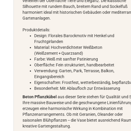
verleihen der Oberfläche Tiefe und Eleganz. Die klassische
Silhouette mit rundem Bauch, breitem Rand und Sockelfuß
harmoniert ideal mit historischen Gebäuden oder mediterra
Gartenanlagen.
Produktdetails:
Design: Florales Barockmotiv mit Henkel und
Fruchtgirlanden
Material: Hochverdichteter Weißbeton
(Weißzement + Quarzsand)
Farbe: Weiß mit sanfter Patinierung
Oberfläche: Fein strukturiert, handbearbeitet
Verwendung: Garten, Park, Terrasse, Balkon,
Eingangsbereich
Eigenschaften: Frostfest, wetterbeständig, bepflanzb
Besonderheit: Mit Ablaufloch zur Entwässerung
Beton Pflanzkübel
aus dieser Serie stehen für Qualität und St
Ihre massive Bauweise und die geschwungene Linienführun
erzeugen eine harmonische Wirkung in Kombination mit
Pflanzenarrangements. Ob mit Geranien, Oleander oder
saisonalen Blühpflanzen – die Vase bietet ausreichend Raum
kreative Gartengestaltung.