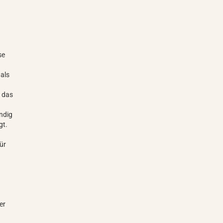
se
als
e das
ändig
gt.
ür
er