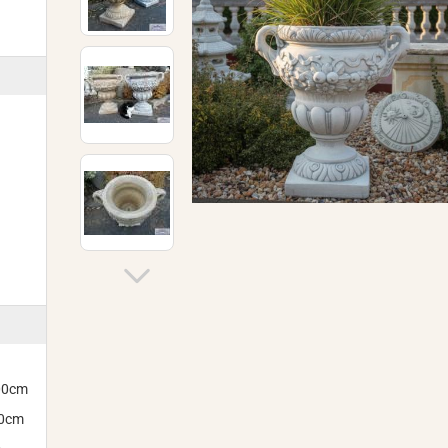
300cm
00cm