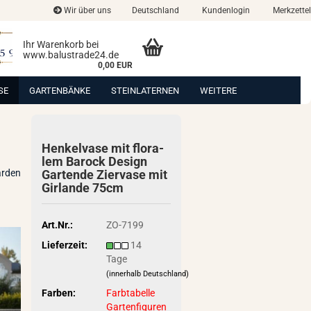
Wir über uns
Deutschland
Kundenlogin
Merkzettel
Ihr Warenkorb bei
www.balustrade24.de
0,00 EUR
SE
GARTENBÄNKE
STEINLATERNEN
WEITERE
Hen­kel­va­se mit flo­ra­
lem Ba­rock De­sign
arden
Gar­ten­de Zier­va­se mit
Gir­lan­de 75cm
Art.Nr.:
ZO-7199
Lieferzeit:
14
Tage
(innerhalb Deutschland)
Farben:
Farbtabelle
Gartenfiguren