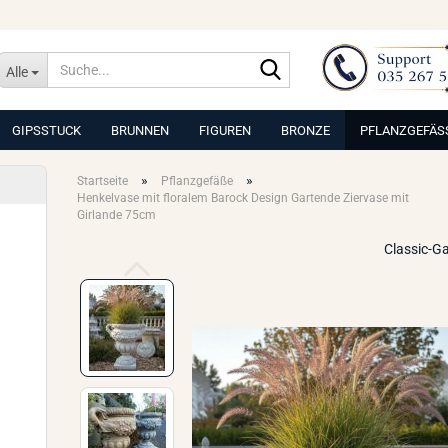
Suche...
Alle
GIPSSTUCK
BRUNNEN
FIGUREN
BRONZE
PFLANZGEFÄS
»
»
Startseite
Pflanzgefäße
Henkelvase mit floralem Barock Design Gartende Ziervase mit
Girlande 75cm
Classic-G