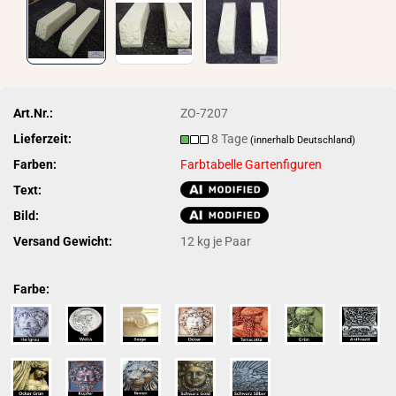
Art.Nr.:
ZO-7207
Lieferzeit:
8 Tage
(innerhalb Deutschland)
Farben:
Farbtabelle Gartenfiguren
Text:
Bild:
Versand Gewicht:
12
kg je Paar
Farbe: