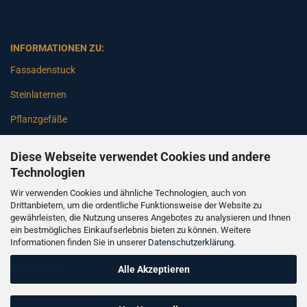
INFORMATIONEN ZU:
Fassadenstuck
Steinlaternen
Pflanzgefäße
Betonsäulen
Diese Webseite verwendet Cookies und andere
Gartenbänke
Technologien
Wir verwenden Cookies und ähnliche Technologien, auch von
Pfeiler
Drittanbietern, um die ordentliche Funktionsweise der Website zu
gewährleisten, die Nutzung unseres Angebotes zu analysieren und Ihnen
Gartenbrunnen
ein bestmögliches Einkaufserlebnis bieten zu können. Weitere
Informationen finden Sie in unserer
Datenschutzerklärung
.
Gartenfiguren
Balustraden
Alle Akzeptieren
Säulen Verkleidungen