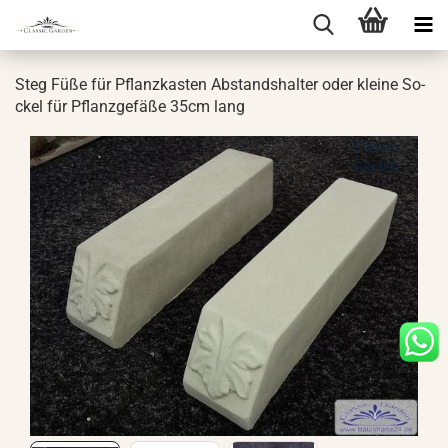
Steg Füße für Pflanz­kas­ten Ab­stands­hal­ter oder klei­ne So­
ckel für Pflanz­ge­fä­ße 35cm lang
Classic-
Garden