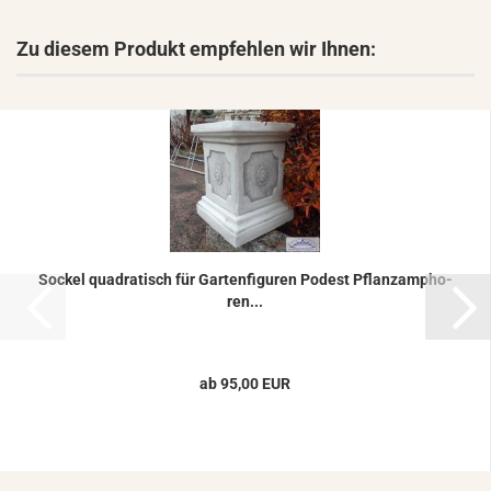
Zu diesem Produkt empfehlen wir Ihnen:
So­ckel qua­dra­tisch für Gar­ten­fi­gu­ren Po­dest Pflanz­am­pho­
ren...
ab 95,00 EUR