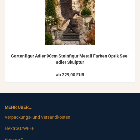
Gar­ten­fi­gur Adler 90cm Stein­fi­gur Me­tall Far­ben Optik See­
ad­ler Skulp­tur
ab 229,00 EUR
MEHR ÜBER...
Verpackungs- und Versandkosten
ElektroG/WEEE
VerpackG