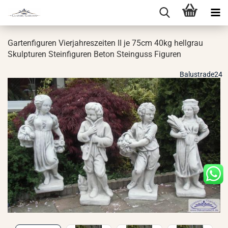
Gar­ten­fi­gu­ren Vier­jah­res­zei­ten II je 75cm 40kg hell­grau
Skulp­tu­ren Stein­fi­gu­ren Beton Stein­guss Fi­gu­ren
Balustrade24