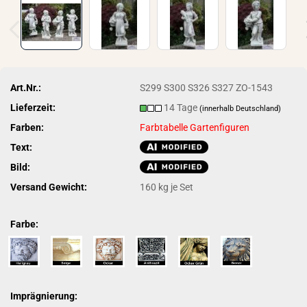
Art.Nr.:
S299 S300 S326 S327 ZO-1543
Lieferzeit:
14 Tage
(innerhalb Deutschland)
Farben:
Farbtabelle Gartenfiguren
Text:
Bild:
Versand Gewicht:
160
kg je Set
Farbe:
Imprägnierung: