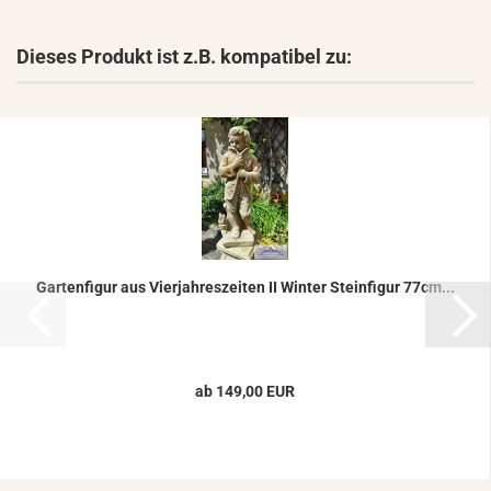
Dieses Produkt ist z.B. kompatibel zu:
Gar­ten­fi­gur aus Vier­jah­res­zei­ten II Win­ter Stein­fi­gur 77cm...
ab 149,00 EUR