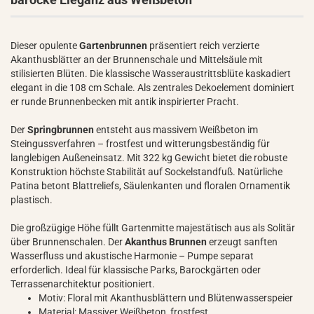
Dieser opulente
Gartenbrunnen
präsentiert reich verzierte
Akanthusblätter an der Brunnenschale und Mittelsäule mit
stilisierten Blüten. Die klassische Wasseraustrittsblüte kaskadiert
elegant in die 108 cm Schale. Als zentrales Dekoelement dominiert
er runde Brunnenbecken mit antik inspirierter Pracht.
Der
Springbrunnen
entsteht aus massivem Weißbeton im
Steingussverfahren – frostfest und witterungsbeständig für
langlebigen Außeneinsatz. Mit 322 kg Gewicht bietet die robuste
Konstruktion höchste Stabilität auf Sockelstandfuß. Natürliche
Patina betont Blattreliefs, Säulenkanten und floralen Ornamentik
plastisch.
Die großzügige Höhe füllt Gartenmitte majestätisch aus als Solitär
über Brunnenschalen. Der
Akanthus Brunnen
erzeugt sanften
Wasserfluss und akustische Harmonie – Pumpe separat
erforderlich. Ideal für klassische Parks, Barockgärten oder
Terrassenarchitektur positioniert.
Motiv: Floral mit Akanthusblättern und Blütenwasserspeier
Material: Massiver Weißbeton, frostfest