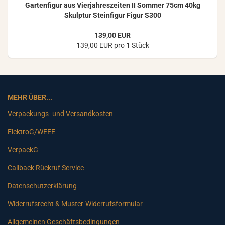
Gar­ten­fi­gur aus Vier­jah­res­zei­ten II Som­mer 75cm 40kg
Skulp­tur Stein­fi­gur Figur S300
139,00 EUR
139,00 EUR pro 1 Stück
MEHR ÜBER...
Verpackungs- und Versandkosten
ElektroG/WEEE
VerpackG
Callback Rückruf Service
Datenschutzerklärung
Widerrufsrecht & Muster-Widerrufsformular
Allgemeinen Geschäftsbedingungen