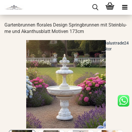
Gar­ten­brun­nen flo­ra­les De­sign Spring­brun­nen mit Stein­blu­
me und Akan­thus­blatt Mo­ti­ven 173cm
Balustrade24
Stor