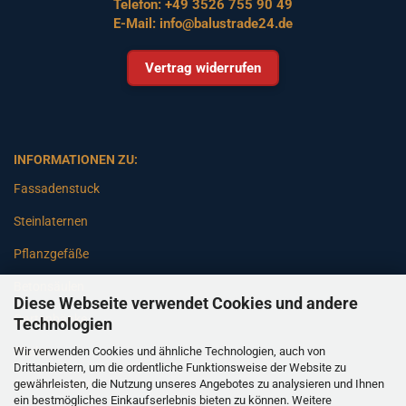
Telefon:
+49 3526 755 90 49
E-Mail:
info@balustrade24.de
Vertrag widerrufen
INFORMATIONEN ZU:
Fassadenstuck
Steinlaternen
Pflanzgefäße
Betonsäulen
Diese Webseite verwendet Cookies und andere
Gartenbänke
Technologien
Wir verwenden Cookies und ähnliche Technologien, auch von
Pfeiler
Drittanbietern, um die ordentliche Funktionsweise der Website zu
gewährleisten, die Nutzung unseres Angebotes zu analysieren und Ihnen
Gartenbrunnen
ein bestmögliches Einkaufserlebnis bieten zu können. Weitere