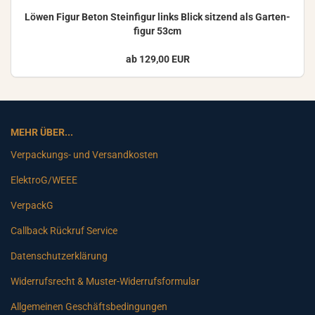
Löwen Figur Beton Stein­fi­gur links Blick sit­zend als Gar­ten­
fi­gur 53cm
ab 129,00 EUR
MEHR ÜBER...
Verpackungs- und Versandkosten
ElektroG/WEEE
VerpackG
Callback Rückruf Service
Datenschutzerklärung
Widerrufsrecht & Muster-Widerrufsformular
Allgemeinen Geschäftsbedingungen