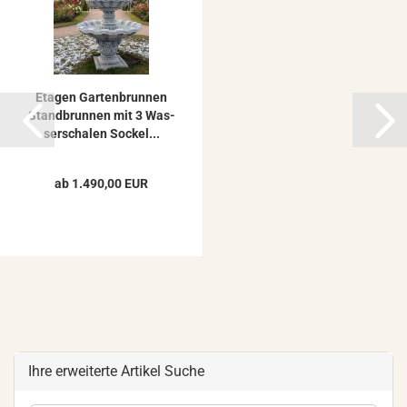
Eta­gen Gar­ten­brun­nen
Stand­brun­nen mit 3 Was­
ser­scha­len So­ckel...
ab 1.490,00 EUR
Ihre erweiterte Artikel Suche