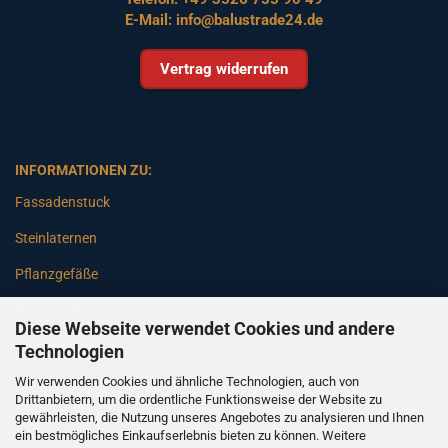
E-Mail:
info@balustrade24.de
Vertrag widerrufen
INFORMATIONEN ZU:
Fassadenstuck
Steinlaternen
Pflanzgefäße
Betonsäulen
Diese Webseite verwendet Cookies und andere
Gartenbänke
Technologien
Wir verwenden Cookies und ähnliche Technologien, auch von
Pfeiler
Drittanbietern, um die ordentliche Funktionsweise der Website zu
gewährleisten, die Nutzung unseres Angebotes zu analysieren und Ihnen
Gartenbrunnen
ein bestmögliches Einkaufserlebnis bieten zu können. Weitere