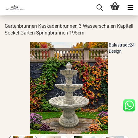
Gar­ten­brun­nen Kas­ka­den­brun­nen 3 Was­ser­scha­len Ka­pi­tell
So­ckel Gar­ten Spring­brun­nen 195cm
Balustrade24
Design