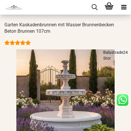
Gar­ten Kas­ka­den­brun­nen mit Was­ser Brun­nen­be­cken
Beton Brun­nen 107cm
Balustrade24
Stor