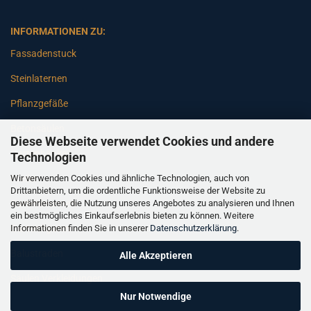
INFORMATIONEN ZU:
Fassadenstuck
Steinlaternen
Pflanzgefäße
Betonsäulen
Diese Webseite verwendet Cookies und andere
Gartenbänke
Technologien
Wir verwenden Cookies und ähnliche Technologien, auch von
Pfeiler
Drittanbietern, um die ordentliche Funktionsweise der Website zu
gewährleisten, die Nutzung unseres Angebotes zu analysieren und Ihnen
Gartenbrunnen
ein bestmögliches Einkaufserlebnis bieten zu können. Weitere
Informationen finden Sie in unserer
Datenschutzerklärung
.
Gartenfiguren
Balustraden
Alle Akzeptieren
Säulen Verkleidungen
Nur Notwendige