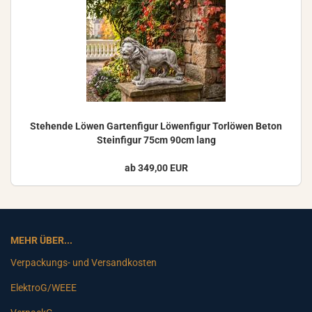
Ste­hen­de Löwen Gar­ten­fi­gur Lö­wen­fi­gur Tor­lö­wen Beton
Stein­fi­gur 75cm 90cm lang
ab 349,00 EUR
MEHR ÜBER...
Verpackungs- und Versandkosten
ElektroG/WEEE