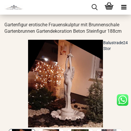
Gar­ten­fi­gur ero­ti­sche Frau­en­skulp­tur mit Brun­nen­scha­le
Gar­ten­brun­nen Gar­ten­de­ko­ra­ti­on Beton Stein­fi­gur 188cm
Balustrade24
Stor