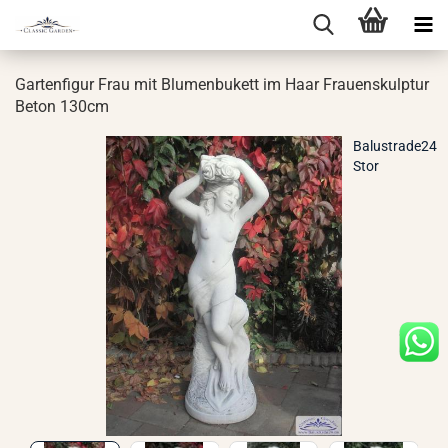
Gar­ten­fi­gur Frau mit Blu­men­bu­kett im Haar Frau­en­skulp­tur
Beton 130cm
Balustrade24
Stor