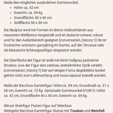
Maße des möglichen zusätzlichen Gartensockel:
Höhe: ca. 42 cm
Gewicht: ca. 69 kg
Grundfläche: 40 x 40 cm
Stellfläche 36 x 36 cm
Die Skulptur wird mit Formen im Beton-Gießverfahren aus
massivem Weißbeton hergestellt und ist dadurch schwer, robust
und für den Außenbereich geeignet.[conversation_history:1] Sie ist
frostsicher und kann ganzjährig im Garten, auf der Terrasse oder
als klassische Schlossparkfigur eingesetzt werden.
Die Oberfläche der Figur ist weiß mit leicht hellgrau patinierter
Struktur, was der Figur eine zeitlose, steinähnliche Optik verleiht.
[conversation_history:1] Der auf einigen Fotos abgebildete Sockel
gehört nicht zum Lieferumfang und muss separat bestellt werden.
Maße der Bacchus-Gartenfigur: Höhe ca. 69 cm, Grundmaß ca. 31 x
36 cm, Gewicht ca. 72 kg. Optionaler Gartensockel S10813: Höhe
ca. 42 cm, Grundfläche 40 x 40 cm, Gewicht ca. 69 kg.
Winzer Steinfigur Putten Figur auf Weinfass
Weingeist Bacchus Gartenfigur Statue mit
Trauben
und
Weinfaß