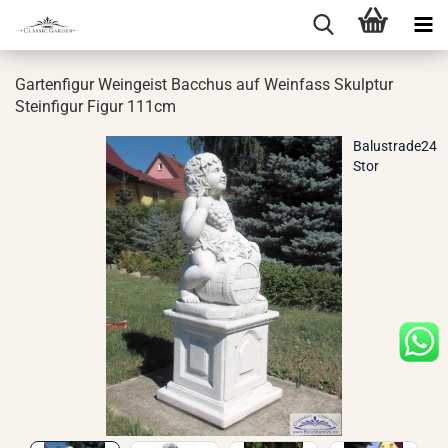
Gar­ten­fi­gur Wein­geist Bac­chus auf Wein­fass Skulp­tur
Stein­fi­gur Figur 111cm
Balustrade24
Stor