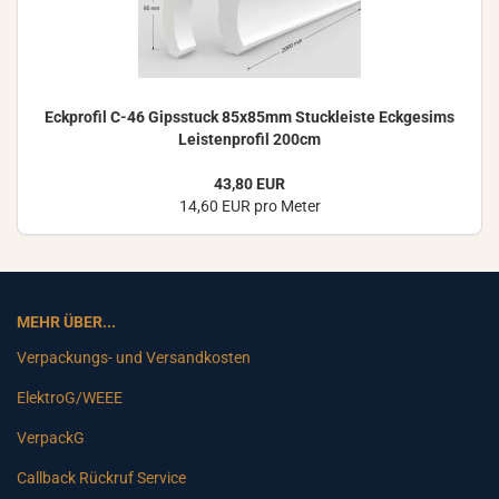
Eck­pro­fil C-46 Gips­stuck 85x85mm Stuck­leis­te Eck­ge­sims
Leis­ten­pro­fil 200cm
43,80 EUR
14,60 EUR pro Meter
MEHR ÜBER...
Verpackungs- und Versandkosten
ElektroG/WEEE
VerpackG
Callback Rückruf Service