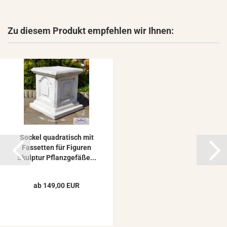
Zu diesem Produkt empfehlen wir Ihnen:
So­ckel qua­dra­tisch mit
Fas­set­ten für Fi­gu­ren
Skulp­tur Pflanz­ge­fä­ße...
ab 149,00 EUR