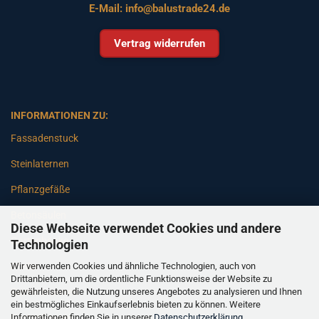
E-Mail:
info@balustrade24.de
Vertrag widerrufen
INFORMATIONEN ZU:
Fassadenstuck
Steinlaternen
Pflanzgefäße
Betonsäulen
Diese Webseite verwendet Cookies und andere
Gartenbänke
Technologien
Wir verwenden Cookies und ähnliche Technologien, auch von
Pfeiler
Drittanbietern, um die ordentliche Funktionsweise der Website zu
gewährleisten, die Nutzung unseres Angebotes zu analysieren und Ihnen
Gartenbrunnen
ein bestmögliches Einkaufserlebnis bieten zu können. Weitere
Informationen finden Sie in unserer
Datenschutzerklärung
.
Gartenfiguren