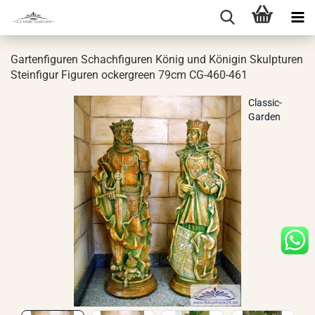
Gar­ten­fi­gu­ren Schach­fi­gu­ren König und Kö­ni­gin Skulp­tu­ren
Stein­fi­gur Fi­gu­ren ocker­green 79cm CG-​460-461
Classic-
Garden