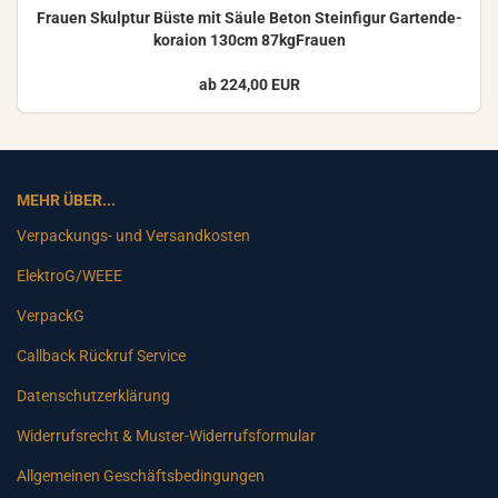
Frau­en Skulp­tur Büste mit Säule Beton Stein­fi­gur Gar­ten­de­
ko­rai­on 130cm 87kgFrauen
ab 224,00 EUR
MEHR ÜBER...
Verpackungs- und Versandkosten
ElektroG/WEEE
VerpackG
Callback Rückruf Service
Datenschutzerklärung
Widerrufsrecht & Muster-Widerrufsformular
Allgemeinen Geschäftsbedingungen