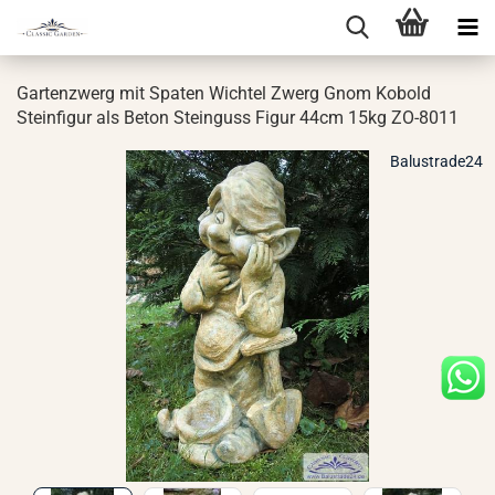
Gar­ten­zwerg mit Spa­ten Wich­tel Zwerg Gnom Ko­bold
Stein­fi­gur als Beton Stein­guss Figur 44cm 15kg ZO-​8011
Balustrade24