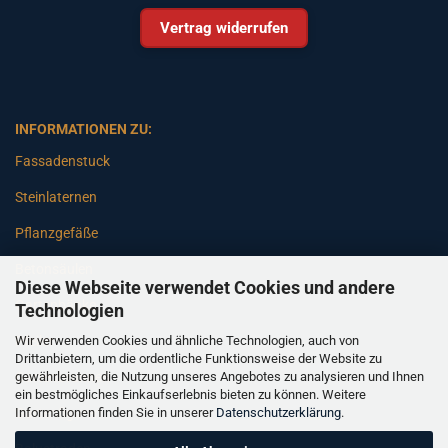
Vertrag widerrufen
INFORMATIONEN ZU:
Fassadenstuck
Steinlaternen
Pflanzgefäße
Betonsäulen
Diese Webseite verwendet Cookies und andere
Gartenbänke
Technologien
Wir verwenden Cookies und ähnliche Technologien, auch von
Pfeiler
Drittanbietern, um die ordentliche Funktionsweise der Website zu
gewährleisten, die Nutzung unseres Angebotes zu analysieren und Ihnen
Gartenbrunnen
ein bestmögliches Einkaufserlebnis bieten zu können. Weitere
Informationen finden Sie in unserer
Datenschutzerklärung
.
Gartenfiguren