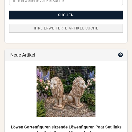
erweiterte
Artikel
Suche
SUCHEN
IHRE ERWEITERTE ARTIKEL SUCHE
Neue Artikel
Löwen Gar­ten­fi­gu­ren sit­zen­de Lö­wen­fi­gu­ren Paar Set links