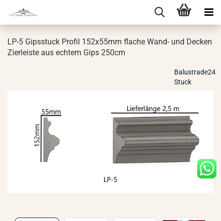
LP-5 Gips­stuck Pro­fil 152x55mm fla­che Wand- und De­cken
Zier­leis­te aus ech­tem Gips 250cm
Balustrade24
Stuck