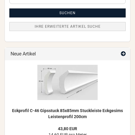
erweiterte
Artikel
Suche
SUCHEN
IHRE ERWEITERTE ARTIKEL SUCHE
Neue Artikel
Eck­pro­fil C-46 Gips­stuck 85x85mm Stuck­leis­te Eck­ge­sims
Leis­ten­pro­fil 200cm
43,80 EUR
14,60 EUR pro Meter