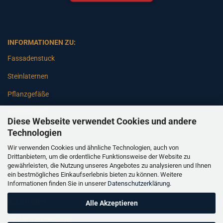
INFORMATIONEN ZU:
Fassadenstuck
Steinlaternen
Pflanzgefäße
Betonsäulen
Diese Webseite verwendet Cookies und andere
Gartenbänke
Technologien
Wir verwenden Cookies und ähnliche Technologien, auch von
Pfeiler
Drittanbietern, um die ordentliche Funktionsweise der Website zu
gewährleisten, die Nutzung unseres Angebotes zu analysieren und Ihnen
Gartenbrunnen
ein bestmögliches Einkaufserlebnis bieten zu können. Weitere
Informationen finden Sie in unserer
Datenschutzerklärung
.
Gartenfiguren
Balustraden
Alle Akzeptieren
Säulen Verkleidungen