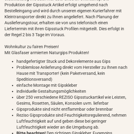
Produktion der Gipsstuck Artikel erfolgt umgehend nach
Bestelleingang und wird durch unseren eigenen Kurierfahrer mit
Kleintransporter direkt zu Ihnen angeliefert. Nach Planung der
Auslieferungstour, erhalten sie von uns telefonisch einen
Liefertermin mit ihren Gipsstuck Profilen mitgeteilt. Dies erfolgt in
der Regel 2 bis 3 Tage im Voraus.
Wohnkultur zu fairen Preisen!
Mit Glasfaser armierten Naturgips Produkten!
handgefertigter Stuck und Dekorelemente aus Gips
Problemlose Anlieferung direkt vom Hersteller zu Ihnen nach
Hause mit Transporter! (kein Paketversand, kein
Speditionsversand)
einfache Montage mit Gipskleber
individuelle Gestaltungsmöglichkeiten
über 250 verschiedene REZISO Gipsstuckartikel wie Leisten,
Gesims, Rosetten, Säulen, Konsolen uvm. lieferbar
Gipsprodukte sind nicht entflammbar oder brennbar
Reziso Gipsprodukte sind Feuchtigkeitsregulierend, nehmen
Luftfeuchtigkeit auf und geben diese bei geringer
Luftfeuchtigkeit wieder an die Umgebung ab.
Bitte beachten!
Den richtigen Gipskleber, Fugengips,