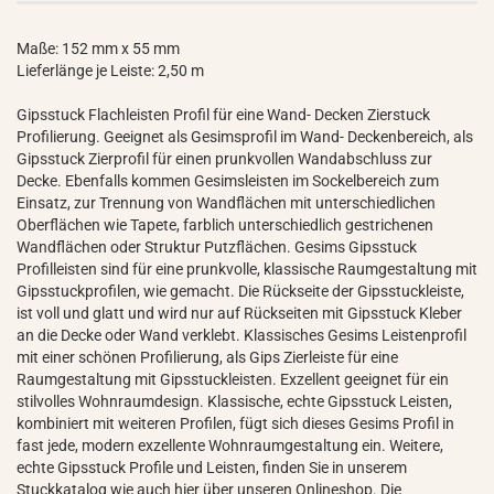
Maße: 152 mm x 55 mm
Lieferlänge je Leiste: 2,50 m
Gipsstuck Flachleisten Profil für eine Wand- Decken Zierstuck
Profilierung. Geeignet als Gesimsprofil im Wand- Deckenbereich, als
Gipsstuck Zierprofil für einen prunkvollen Wandabschluss zur
Decke. Ebenfalls kommen Gesimsleisten im Sockelbereich zum
Einsatz, zur Trennung von Wandflächen mit unterschiedlichen
Oberflächen wie Tapete, farblich unterschiedlich gestrichenen
Wandflächen oder Struktur Putzflächen. Gesims Gipsstuck
Profilleisten sind für eine prunkvolle, klassische Raumgestaltung mit
Gipsstuckprofilen, wie gemacht. Die Rückseite der Gipsstuckleiste,
ist voll und glatt und wird nur auf Rückseiten mit Gipsstuck Kleber
an die Decke oder Wand verklebt. Klassisches Gesims Leistenprofil
mit einer schönen Profilierung, als Gips Zierleiste für eine
Raumgestaltung mit Gipsstuckleisten. Exzellent geeignet für ein
stilvolles Wohnraumdesign. Klassische, echte Gipsstuck Leisten,
kombiniert mit weiteren Profilen, fügt sich dieses Gesims Profil in
fast jede, modern exzellente Wohnraumgestaltung ein. Weitere,
echte Gipsstuck Profile und Leisten, finden Sie in unserem
Stuckkatalog wie auch hier über unseren Onlineshop. Die