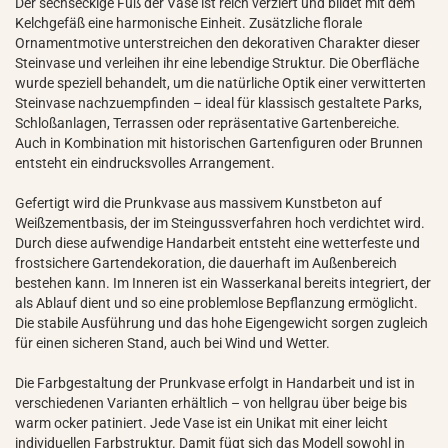
Der sechseckige Fuß der Vase ist reich verziert und bildet mit dem
Kelchgefäß eine harmonische Einheit. Zusätzliche florale
Ornamentmotive unterstreichen den dekorativen Charakter dieser
Steinvase und verleihen ihr eine lebendige Struktur. Die Oberfläche
wurde speziell behandelt, um die natürliche Optik einer verwitterten
Steinvase nachzuempfinden – ideal für klassisch gestaltete Parks,
Schloßanlagen, Terrassen oder repräsentative Gartenbereiche.
Auch in Kombination mit historischen Gartenfiguren oder Brunnen
entsteht ein eindrucksvolles Arrangement.
Gefertigt wird die Prunkvase aus massivem Kunstbeton auf
Weißzementbasis, der im Steingussverfahren hoch verdichtet wird.
Durch diese aufwendige Handarbeit entsteht eine wetterfeste und
frostsichere Gartendekoration, die dauerhaft im Außenbereich
bestehen kann. Im Inneren ist ein Wasserkanal bereits integriert, der
als Ablauf dient und so eine problemlose Bepflanzung ermöglicht.
Die stabile Ausführung und das hohe Eigengewicht sorgen zugleich
für einen sicheren Stand, auch bei Wind und Wetter.
Die Farbgestaltung der Prunkvase erfolgt in Handarbeit und ist in
verschiedenen Varianten erhältlich – von hellgrau über beige bis
warm ocker patiniert. Jede Vase ist ein Unikat mit einer leicht
individuellen Farbstruktur. Damit fügt sich das Modell sowohl in