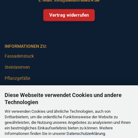
Vertrag widerrufen
INFORMATIONEN ZU:
Fassadenstuck
Steinlaternen
Pflanzgefäße
Betonsäulen
Diese Webseite verwendet Cookies und andere
Gartenbänke
Technologien
Wir verwenden Cookies und ähnliche Technologien, auch von
Pfeiler
Drittanbietern, um die ordentliche Funktionsweise der Website zu
gewährleisten, die Nutzung unseres Angebotes zu analysieren und Ihnen
Gartenbrunnen
ein bestmögliches Einkaufserlebnis bieten zu können. Weitere
Informationen finden Sie in unserer
Datenschutzerklärung
.
Gartenfiguren