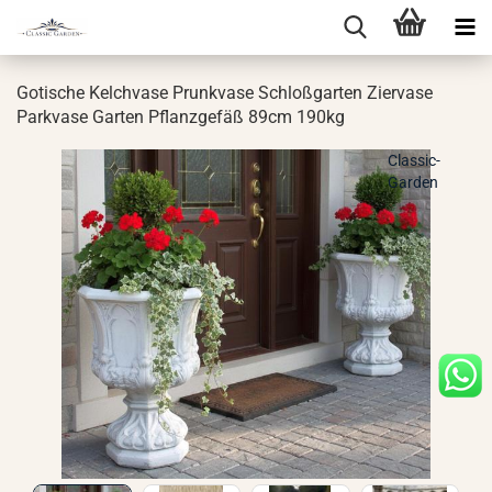
Go­ti­sche Kelch­va­se Prunk­va­se Schloß­gar­ten Zier­va­se
Park­va­se Gar­ten Pflanz­ge­fäß 89cm 190kg
Classic-
Garden