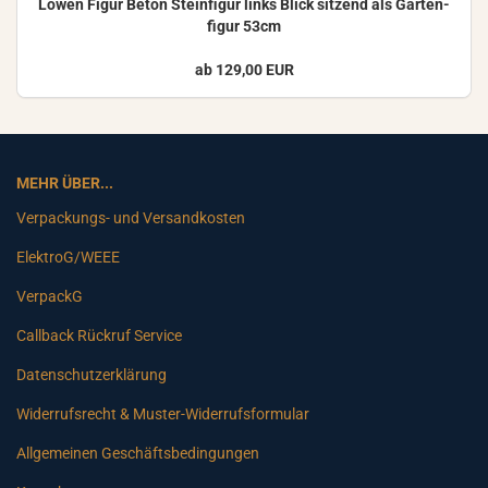
Löwen Figur Beton Stein­fi­gur links Blick sit­zend als Gar­ten­
fi­gur 53cm
ab 129,00 EUR
MEHR ÜBER...
Verpackungs- und Versandkosten
ElektroG/WEEE
VerpackG
Callback Rückruf Service
Datenschutzerklärung
Widerrufsrecht & Muster-Widerrufsformular
Allgemeinen Geschäftsbedingungen