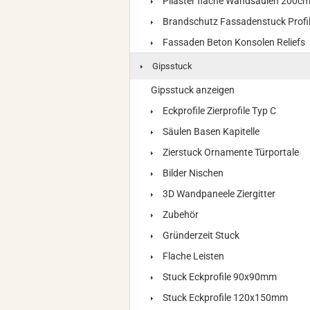
Pilaster flache Wandsäulen 200c
Brandschutz Fassadenstuck Profi
Fassaden Beton Konsolen Reliefs
Gipsstuck
Gipsstuck anzeigen
Eckprofile Zierprofile Typ C
Säulen Basen Kapitelle
Zierstuck Ornamente Türportale
Bilder Nischen
3D Wandpaneele Ziergitter
Zubehör
Gründerzeit Stuck
Flache Leisten
Stuck Eckprofile 90x90mm
Stuck Eckprofile 120x150mm