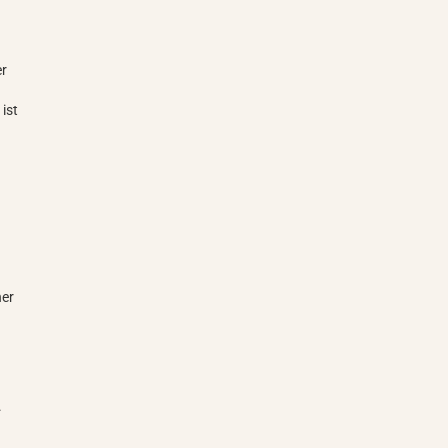
er
ist
her
.