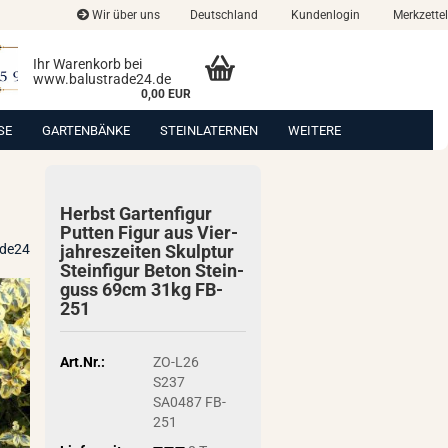
Wir über uns
Deutschland
Kundenlogin
Merkzettel
Ihr Warenkorb bei
www.balustrade24.de
0,00 EUR
SE
GARTENBÄNKE
STEINLATERNEN
WEITERE
Herbst Gar­ten­fi­gur
Put­ten Figur aus Vier­
ade24
jah­res­zei­ten Skulp­tur
Stein­fi­gur Beton Stein­
guss 69cm 31kg FB-​
251
Art.Nr.:
ZO-L26
S237
SA0487 FB-
251