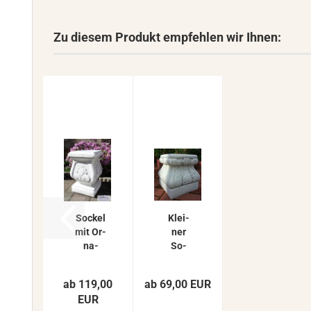
Zu diesem Produkt empfehlen wir Ihnen:
So­ckel
Klei­
mit Or­
ner
na­
So­
ment
ckel
Blu­
Pos­
ab 119,00
ab 69,00 EUR
men­
ta­
EUR
scha­
ment