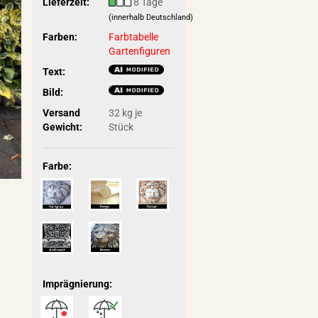
Lieferzeit:
8 Tage
(innerhalb Deutschland)
Farben:
Farbtabelle
Gartenfiguren
Text:
Bild:
Versand
32
kg je
Gewicht:
Stück
Farbe:
Imprägnierung: