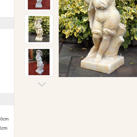
300cm
00cm