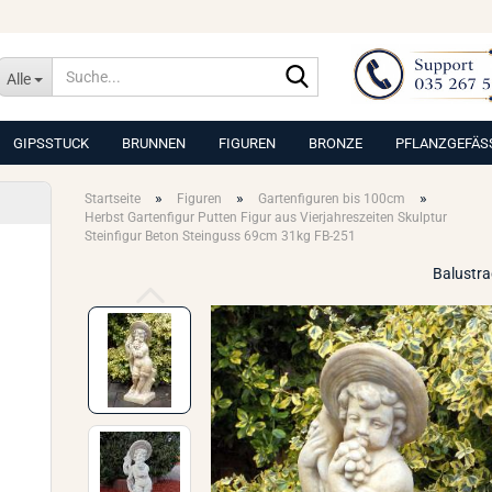
Suche...
Alle
GIPSSTUCK
BRUNNEN
FIGUREN
BRONZE
PFLANZGEFÄS
»
»
»
Startseite
Figuren
Gartenfiguren bis 100cm
Herbst Gartenfigur Putten Figur aus Vierjahreszeiten Skulptur
Steinfigur Beton Steinguss 69cm 31kg FB-251
Balustr