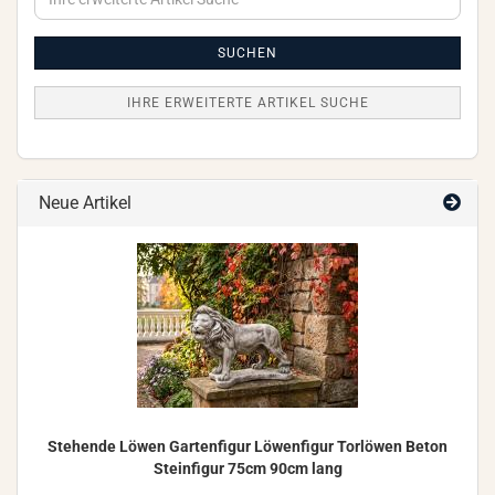
erweiterte
Artikel
Suche
SUCHEN
IHRE ERWEITERTE ARTIKEL SUCHE
Neue Artikel
Ste­hen­de Löwen Gar­ten­fi­gur Lö­wen­fi­gur Tor­lö­wen Beton
Stein­fi­gur 75cm 90cm lang