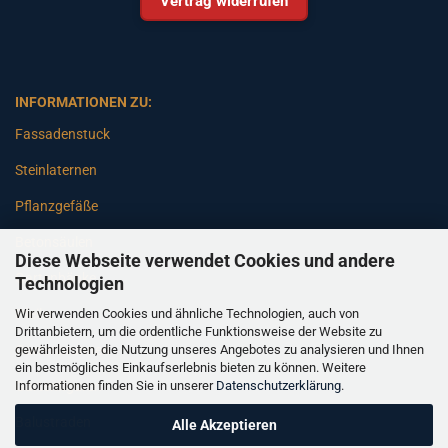
Vertrag widerrufen
INFORMATIONEN ZU:
Fassadenstuck
Steinlaternen
Pflanzgefäße
Betonsäulen
Diese Webseite verwendet Cookies und andere
Gartenbänke
Technologien
Wir verwenden Cookies und ähnliche Technologien, auch von
Pfeiler
Drittanbietern, um die ordentliche Funktionsweise der Website zu
gewährleisten, die Nutzung unseres Angebotes zu analysieren und Ihnen
Gartenbrunnen
ein bestmögliches Einkaufserlebnis bieten zu können. Weitere
Informationen finden Sie in unserer
Datenschutzerklärung
.
Gartenfiguren
Balustraden
Alle Akzeptieren