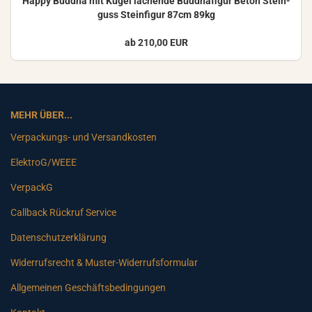
Happy Bud­dha mit Kugel la­chen­de Bud­dha­fi­gur Beton Stein­
guss Stein­fi­gur 87cm 89kg
ab 210,00 EUR
MEHR ÜBER...
Verpackungs- und Versandkosten
ElektroG/WEEE
VerpackG
Callback Rückruf Service
Datenschutzerklärung
Widerrufsrecht & Muster-Widerrufsformular
Allgemeinen Geschäftsbedingungen