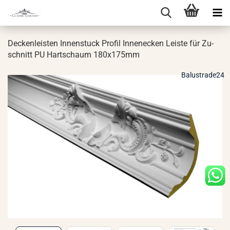
De­cken­leis­ten In­nen­stuck Pro­fil In­nen­ecken Leis­te für Zu­
schnitt PU Hart­schaum 180x175mm
Balustrade24