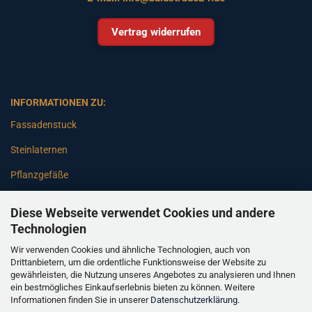
Vertrag widerrufen
INFORMATIONEN ZU:
Fassadenstuck
Steinlaternen
Pflanzgefäße
Betonsäulen
Diese Webseite verwendet Cookies und andere
Gartenbänke
Technologien
Wir verwenden Cookies und ähnliche Technologien, auch von
Pfeiler
Drittanbietern, um die ordentliche Funktionsweise der Website zu
gewährleisten, die Nutzung unseres Angebotes zu analysieren und Ihnen
Gartenbrunnen
ein bestmögliches Einkaufserlebnis bieten zu können. Weitere
Informationen finden Sie in unserer
Datenschutzerklärung
.
Gartenfiguren