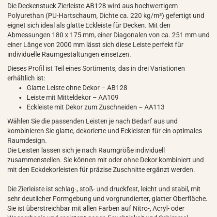
Die Deckenstuck Zierleiste AB128 wird aus hochwertigem
Polyurethan (PU-Hartschaum, Dichte ca. 220 kg/m³) gefertigt und
eignet sich ideal als glatte Eckleiste für Decken. Mit den
Abmessungen 180 x 175 mm, einer Diagonalen von ca. 251 mm und
einer Länge von 2000 mm lässt sich diese Leiste perfekt für
individuelle Raumgestaltungen einsetzen.
Dieses Profil ist Teil eines Sortiments, das in drei Variationen
erhältlich ist:
Glatte Leiste ohne Dekor – AB128
Leiste mit Mitteldekor – AA109
Eckleiste mit Dekor zum Zuschneiden – AA113
Wählen Sie die passenden Leisten je nach Bedarf aus und
kombinieren Sie glatte, dekorierte und Eckleisten für ein optimales
Raumdesign.
Die Leisten lassen sich je nach Raumgröße individuell
zusammenstellen. Sie können mit oder ohne Dekor kombiniert und
mit den Eckdekorleisten für präzise Zuschnitte ergänzt werden.
Die Zierleiste ist schlag-, stoß- und druckfest, leicht und stabil, mit
sehr deutlicher Formgebung und vorgrundierter, glatter Oberfläche.
Sie ist überstreichbar mit allen Farben auf Nitro-, Acryl- oder