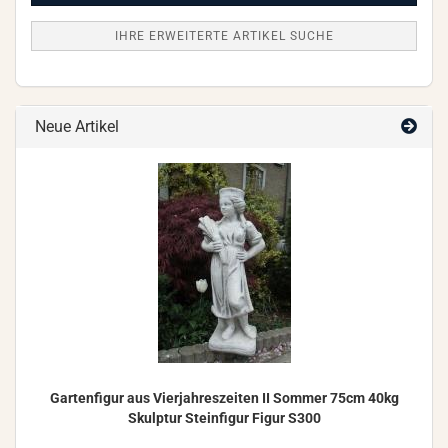
IHRE ERWEITERTE ARTIKEL SUCHE
Neue Artikel
Gar­ten­fi­gur aus Vier­jah­res­zei­ten II Som­mer 75cm 40kg
Skulp­tur Stein­fi­gur Figur S300