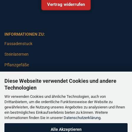
Vertrag widerrufen
INFORMATIONEN ZU:
Fassadenstuck
Steinlaternen
Pflanzgefäße
Betonsäulen
Diese Webseite verwendet Cookies und andere
Gartenbänke
Technologien
Wir verwenden Cookies und ähnliche Technologien, auch von
Pfeiler
Drittanbietern, um die ordentliche Funktionsweise der Website zu
gewährleisten, die Nutzung unseres Angebotes zu analysieren und Ihnen
Gartenbrunnen
ein bestmögliches Einkaufserlebnis bieten zu können. Weitere
Informationen finden Sie in unserer
Datenschutzerklärung
.
Gartenfiguren
Balustraden
Alle Akzeptieren