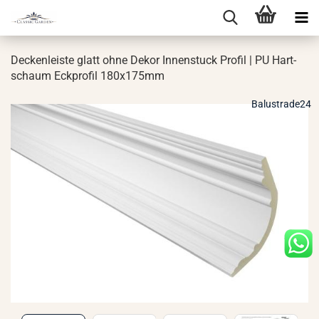
De­cken­leis­te glatt ohne Dekor In­nen­stuck Pro­fil | PU Hart­
schaum Eck­pro­fil 180x175mm
Balustrade24