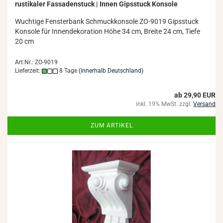
rus­ti­ka­ler Fas­sa­den­stuck | Innen Gips­stuck Kon­so­le
Wuch­ti­ge Fens­ter­bank Schmuck­kon­so­le ZO-​9019 Gips­stuck
Kon­so­le für In­nen­de­ko­ra­ti­on Höhe 34 cm, Brei­te 24 cm, Tiefe
20 cm
Art.Nr.: ZO-9019
Lieferzeit:
8 Tage
(innerhalb Deutschland)
ab 29,90 EUR
inkl. 19% MwSt. zzgl.
Versand
ZUM ARTIKEL