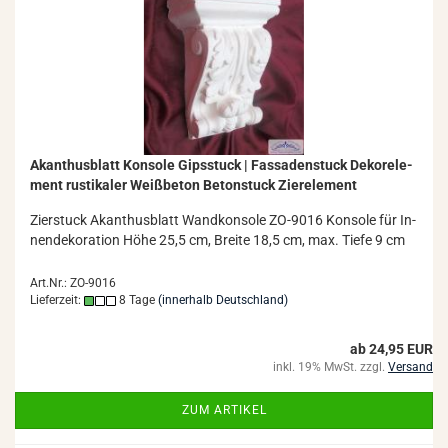
Akan­thus­blatt Kon­so­le Gips­stuck | Fas­sa­den­stuck De­kor­ele­
ment rus­ti­ka­ler Weiß­be­ton Be­ton­stuck Zier­ele­ment
Zier­stuck Akan­thus­blatt Wand­kon­so­le ZO-​9016 Kon­so­le für In­
nen­de­ko­ra­ti­on Höhe 25,5 cm, Brei­te 18,5 cm, max. Tiefe 9 cm
Art.Nr.: ZO-9016
Lieferzeit:
8 Tage
(innerhalb Deutschland)
ab 24,95 EUR
inkl. 19% MwSt. zzgl.
Versand
ZUM ARTIKEL