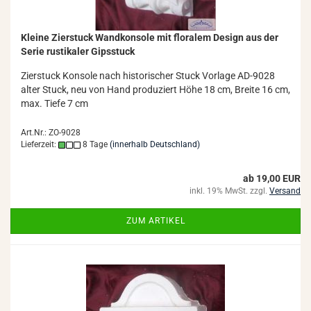
Klei­ne Zier­stuck Wand­kon­so­le mit flo­ra­lem De­sign aus der
Serie rus­ti­ka­ler Gips­stuck
Zier­stuck Kon­so­le nach his­to­ri­scher Stuck Vor­la­ge AD-​9028
alter Stuck, neu von Hand pro­du­ziert Höhe 18 cm, Brei­te 16 cm,
max. Tiefe 7 cm
Art.Nr.: ZO-9028
Lieferzeit:
8 Tage
(innerhalb Deutschland)
ab 19,00 EUR
inkl. 19% MwSt. zzgl.
Versand
ZUM ARTIKEL