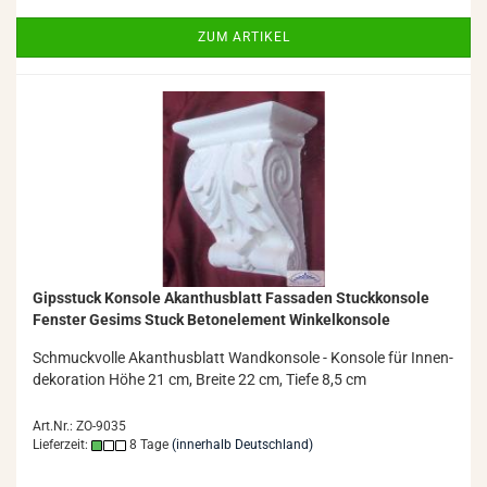
ZUM ARTIKEL
Gips­stuck Kon­so­le Akan­thus­blatt Fas­sa­den Stuck­kon­so­le
Fens­ter Ge­sims Stuck Be­ton­ele­ment Win­kel­kon­so­le
Schmuck­vol­le Akan­thus­blatt Wand­kon­so­le - Kon­so­le für In­nen­
de­ko­ra­ti­on Höhe 21 cm, Brei­te 22 cm, Tiefe 8,5 cm
Art.Nr.: ZO-9035
Lieferzeit:
8 Tage
(innerhalb Deutschland)