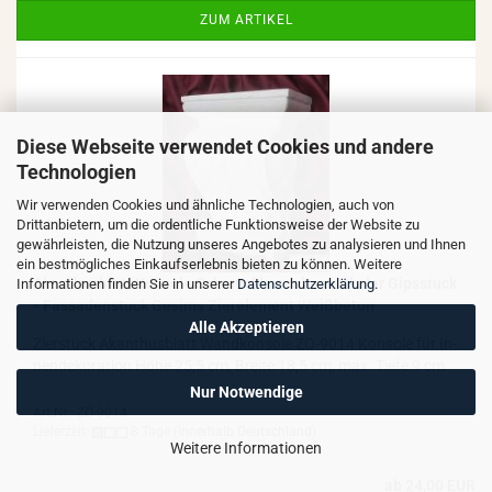
ZUM ARTIKEL
Diese Webseite verwendet Cookies und andere
Technologien
Wir verwenden Cookies und ähnliche Technologien, auch von
Drittanbietern, um die ordentliche Funktionsweise der Website zu
gewährleisten, die Nutzung unseres Angebotes zu analysieren und Ihnen
ein bestmögliches Einkaufserlebnis bieten zu können. Weitere
Akan­thus­blatt Kon­so­le Schmuck­kon­so­le rus­ti­ka­ler Gips­stuck
Informationen finden Sie in unserer
Datenschutzerklärung
.
- Fas­sa­den­stuck Ge­sims Zier­ele­ment Weiß­be­ton
Alle Akzeptieren
Zier­stuck Akan­thus­blatt Wand­kon­so­le ZO-​9014 Kon­so­le für In­
nen­de­ko­ra­ti­on Höhe 25,5 cm, Brei­te 18,5 cm, max. Tiefe 9 cm
Nur Notwendige
Art.Nr.: ZO-9014
Lieferzeit:
8 Tage
(innerhalb Deutschland)
Weitere Informationen
ab 24,00 EUR