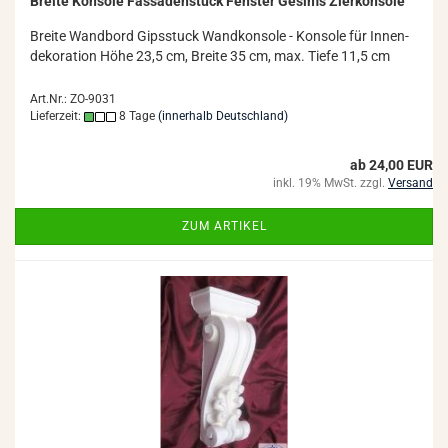
Brei­te Kon­so­le Fas­sa­den­stuck Fens­ter Ge­sims Zier­kon­so­le
Brei­te Wand­bord Gips­stuck Wand­kon­so­le - Kon­so­le für In­nen­
de­ko­ra­ti­on Höhe 23,5 cm, Brei­te 35 cm, max. Tiefe 11,5 cm
Art.Nr.: ZO-9031
Lieferzeit:
8 Tage
(innerhalb Deutschland)
ab 24,00 EUR
inkl. 19% MwSt. zzgl.
Versand
ZUM ARTIKEL