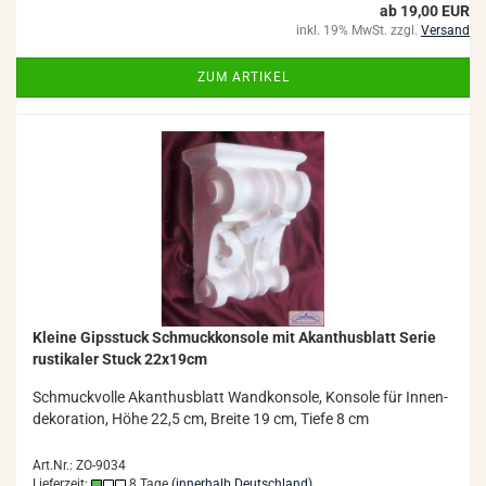
ab 19,00 EUR
inkl. 19% MwSt. zzgl.
Versand
ZUM ARTIKEL
Klei­ne Gips­stuck Schmuck­kon­so­le mit Akan­thus­blatt Serie
rus­ti­ka­ler Stuck 22x19cm
Schmuck­vol­le Akan­thus­blatt Wand­kon­so­le, Kon­so­le für In­nen­
de­ko­ra­ti­on, Höhe 22,5 cm, Brei­te 19 cm, Tiefe 8 cm
Art.Nr.: ZO-9034
Lieferzeit:
8 Tage
(innerhalb Deutschland)