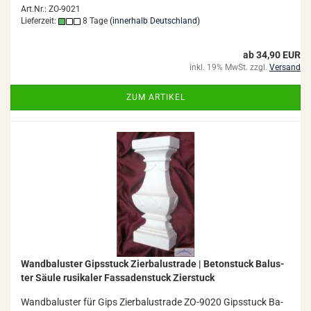
Art.Nr.: ZO-9021
Lieferzeit:
8 Tage
(innerhalb Deutschland)
ab 34,90 EUR
inkl. 19% MwSt. zzgl.
Versand
ZUM ARTIKEL
Wand­ba­lus­ter Gips­stuck Zier­ba­lus­tra­de | Be­ton­stuck Ba­lus­
ter Säule ru­si­ka­ler Fas­sa­den­stuck Zier­stuck
Wand­ba­lus­ter für Gips Zier­ba­lus­tra­de ZO-​9020 Gips­stuck Ba­