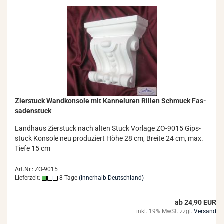
Zier­stuck Wand­kon­so­le mit Kan­nel­uren Ril­len Schmuck Fas­
sa­den­stuck
Land­haus Zier­stuck nach alten Stuck Vor­la­ge ZO-​9015 Gips­
stuck Kon­so­le neu pro­du­ziert Höhe 28 cm, Brei­te 24 cm, max.
Tiefe 15 cm
Art.Nr.: ZO-9015
Lieferzeit:
8 Tage
(innerhalb Deutschland)
ab 24,90 EUR
inkl. 19% MwSt. zzgl.
Versand