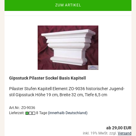
ZUM ARTIKEL
Gips­stuck Pi­las­ter So­ckel Basis Ka­pi­tell
Pi­las­ter Stu­fen Ka­pi­tell Ele­ment ZO-​9036 his­to­ri­scher Ju­gend­
stil Gips­stuck Höhe 19 cm, Brei­te 32 cm, Tiefe 6,5 cm
Art.Nr.: ZO-9036
Lieferzeit:
8 Tage
(innerhalb Deutschland)
ab 29,00 EUR
inkl. 19% MwSt. zzgl.
Versand