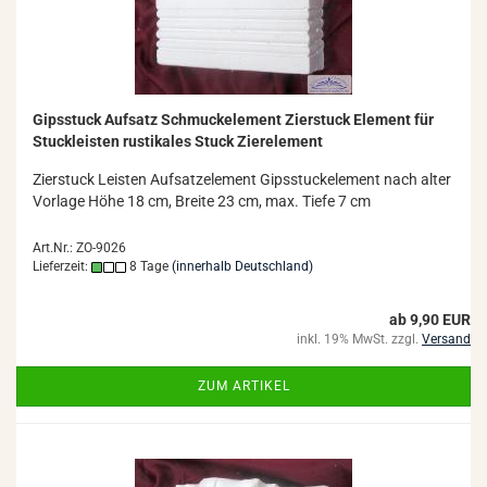
Gips­stuck Auf­satz Schmuck­ele­ment Zier­stuck Ele­ment für
Stuck­leis­ten rus­ti­ka­les Stuck Zier­ele­ment
Zier­stuck Leis­ten Auf­satz­ele­ment Gips­stu­ck­ele­ment nach alter
Vor­la­ge Höhe 18 cm, Brei­te 23 cm, max. Tiefe 7 cm
Art.Nr.: ZO-9026
Lieferzeit:
8 Tage
(innerhalb Deutschland)
ab 9,90 EUR
inkl. 19% MwSt. zzgl.
Versand
ZUM ARTIKEL