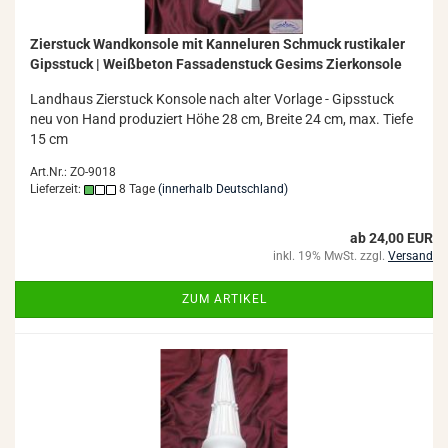
Zier­stuck Wand­kon­so­le mit Kan­nel­uren Schmuck rus­ti­ka­ler
Gips­stuck | Weiß­be­ton Fas­sa­den­stuck Ge­sims Zier­kon­so­le
Land­haus Zier­stuck Kon­so­le nach alter Vor­la­ge - Gips­stuck
neu von Hand pro­du­ziert Höhe 28 cm, Brei­te 24 cm, max. Tiefe
15 cm
Art.Nr.: ZO-9018
Lieferzeit:
8 Tage
(innerhalb Deutschland)
ab 24,00 EUR
inkl. 19% MwSt. zzgl.
Versand
ZUM ARTIKEL