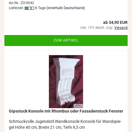
Art.Nr.: ZO-9042
Lieferzeit:
8 Tage
(innerhalb Deutschland)
ab 34,90 EUR
inkl. 19% MwSt. zzgl.
Versand
ZUM ARTIKEL
Gips­stuck Kon­so­le mit Rhom­bus oder Fas­sa­den­stuck Fens­ter
Schmuck­vol­le Ju­gend­stil Wand­kon­so­le Kon­so­le für Wand­spie­
gel Höhe 40 cm, Brei­te 21 cm, Tiefe 9,5 cm