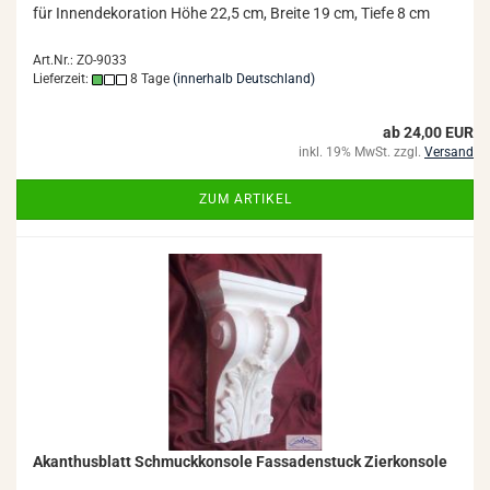
für In­nen­de­ko­ra­ti­on Höhe 22,5 cm, Brei­te 19 cm, Tiefe 8 cm
Art.Nr.: ZO-9033
Lieferzeit:
8 Tage
(innerhalb Deutschland)
ab 24,00 EUR
inkl. 19% MwSt. zzgl.
Versand
ZUM ARTIKEL
Akan­thus­blatt Schmuck­kon­so­le Fas­sa­den­stuck Zier­kon­so­le