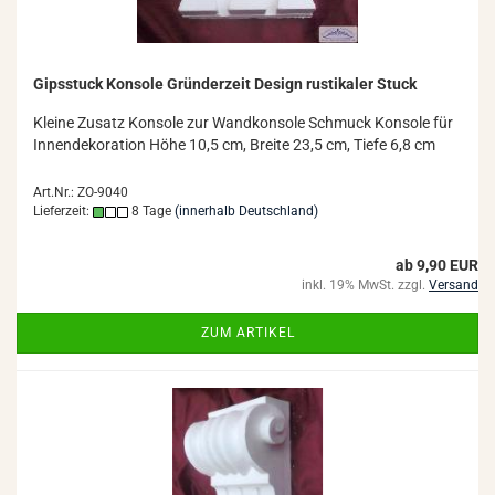
Gips­stuck Kon­so­le Grün­der­zeit De­sign rus­ti­ka­ler Stuck
Klei­ne Zu­satz Kon­so­le zur Wand­kon­so­le Schmuck Kon­so­le für
In­nen­de­ko­ra­ti­on Höhe 10,5 cm, Brei­te 23,5 cm, Tiefe 6,8 cm
Art.Nr.: ZO-9040
Lieferzeit:
8 Tage
(innerhalb Deutschland)
ab 9,90 EUR
inkl. 19% MwSt. zzgl.
Versand
ZUM ARTIKEL