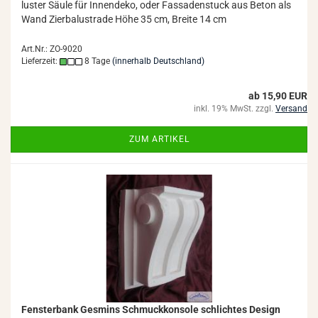
lus­ter Säule für In­nen­de­ko, oder Fas­sa­den­stuck aus Beton als
Wand Zier­ba­lus­tra­de Höhe 35 cm, Brei­te 14 cm
Art.Nr.: ZO-9020
Lieferzeit:
8 Tage
(innerhalb Deutschland)
ab 15,90 EUR
inkl. 19% MwSt. zzgl.
Versand
ZUM ARTIKEL
Fens­ter­bank Ges­mins Schmuck­kon­so­le schlich­tes De­sign