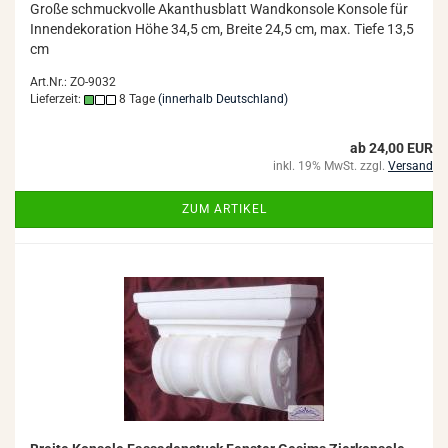
Große schmuck­vol­le Akan­thus­blatt Wand­kon­so­le Kon­so­le für
In­nen­de­ko­ra­ti­on Höhe 34,5 cm, Brei­te 24,5 cm, max. Tiefe 13,5
cm
Art.Nr.: ZO-9032
Lieferzeit:
8 Tage
(innerhalb Deutschland)
ab 24,00 EUR
inkl. 19% MwSt. zzgl.
Versand
ZUM ARTIKEL