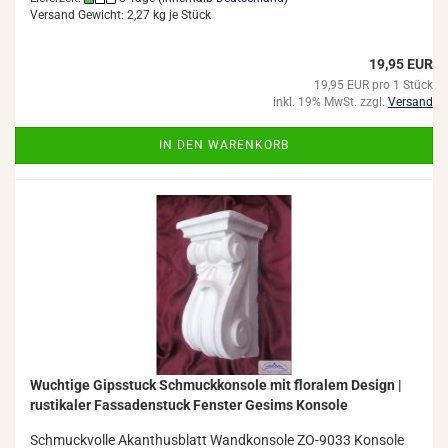
Versand Gewicht:
2,27
kg je Stück
19,95 EUR
19,95 EUR pro 1 Stück
inkl. 19% MwSt. zzgl.
Versand
IN DEN WARENKORB
Wuch­ti­ge Gips­stuck Schmuck­kon­so­le mit flo­ra­lem De­sign |
rus­ti­ka­ler Fas­sa­den­stuck Fens­ter Ge­sims Kon­so­le
Schmuck­vol­le Akan­thus­blatt Wand­kon­so­le ZO-​9033 Kon­so­le