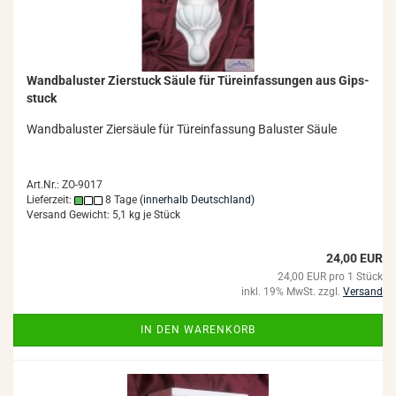
Wand­ba­lus­ter Zier­stuck Säule für Tür­ein­fas­sun­gen aus Gips­
stuck
Wand­ba­lus­ter Zier­säu­le für Tür­ein­fas­sung Ba­lus­ter Säule
Art.Nr.: ZO-9017
Lieferzeit:
8 Tage
(innerhalb Deutschland)
Versand Gewicht:
5,1
kg je Stück
24,00 EUR
24,00 EUR pro 1 Stück
inkl. 19% MwSt. zzgl.
Versand
IN DEN WARENKORB