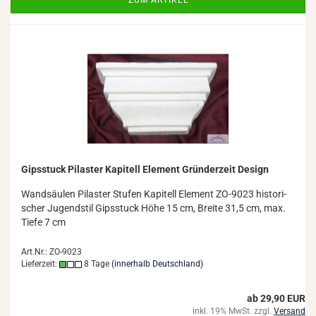
ZUM ARTIKEL
Gips­stuck Pi­las­ter Ka­pi­tell Ele­ment Grün­der­zeit De­sign
Wand­säu­len Pi­las­ter Stu­fen Ka­pi­tell Ele­ment ZO-​9023 his­to­ri­
scher Ju­gend­stil Gips­stuck Höhe 15 cm, Brei­te 31,5 cm, max.
Tiefe 7 cm
Art.Nr.: ZO-9023
Lieferzeit:
8 Tage
(innerhalb Deutschland)
ab 29,90 EUR
inkl. 19% MwSt. zzgl.
Versand