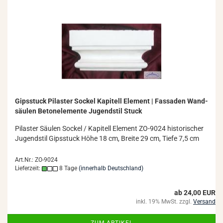
Gips­stuck Pi­las­ter So­ckel Ka­pi­tell Ele­ment | Fas­sa­den Wand­
säu­len Be­ton­ele­men­te Ju­gend­stil Stuck
Pi­las­ter Säu­len So­ckel / Ka­pi­tell Ele­ment ZO-​9024 his­to­ri­scher
Ju­gend­stil Gips­stuck Höhe 18 cm, Brei­te 29 cm, Tiefe 7,5 cm
Art.Nr.: ZO-9024
Lieferzeit:
8 Tage
(innerhalb Deutschland)
ab 24,00 EUR
inkl. 19% MwSt. zzgl.
Versand