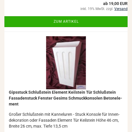
ab 19,00 EUR
inkl. 19% MwSt. zzgl.
Versand
ZUM ARTIKEL
Gips­stuck Schluß­stein Ele­ment Keil­stein Tür Schluß­stein
Fas­sa­den­stuck Fens­ter Ge­sims Schmuck­kon­so­len Be­ton­ele­
ment
Gro­ßer Schluß­stein mit Kan­nel­uren - Stuck Kon­so­le für In­nen­
de­ko­ra­ti­on oder Fas­sa­den Ele­ment Tür Keil­stein Höhe 46 cm,
Brei­te 26 cm, max. Tiefe 13,5 cm