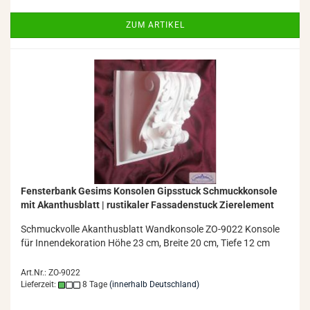
ZUM ARTIKEL
Fens­ter­bank Ge­sims Kon­so­len Gips­stuck Schmuck­kon­so­le
mit Akan­thus­blatt | rus­ti­ka­ler Fas­sa­den­stuck Zier­ele­ment
Schmuck­vol­le Akan­thus­blatt Wand­kon­so­le ZO-​9022 Kon­so­le
für In­nen­de­ko­ra­ti­on Höhe 23 cm, Brei­te 20 cm, Tiefe 12 cm
Art.Nr.: ZO-9022
Lieferzeit:
8 Tage
(innerhalb Deutschland)