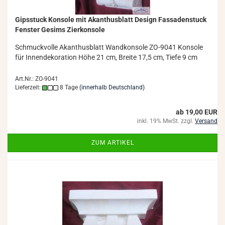
Gips­stuck Kon­so­le mit Akan­thus­blatt De­sign Fas­sa­den­stuck
Fens­ter Ge­sims Zier­kon­so­le
Schmuck­vol­le Akan­thus­blatt Wand­kon­so­le ZO-​9041 Kon­so­le
für In­nen­de­ko­ra­ti­on Höhe 21 cm, Brei­te 17,5 cm, Tiefe 9 cm
Art.Nr.: ZO-9041
Lieferzeit:
8 Tage
(innerhalb Deutschland)
ab 19,00 EUR
inkl. 19% MwSt. zzgl.
Versand
ZUM ARTIKEL