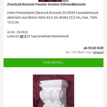
Zier­stuck Kon­so­le Fens­ter Ge­sims Schmuck­kon­so­le
Hohe Fens­ter­bank Zier­stuck Kon­so­le ZO-​9030 Fas­sa­den­stuck
al­ter­na­tiv aus Beton Höhe 44,5 cm, Brei­te 22,5 cm, max. Tiefe
10,5 cm
Art.Nr.: ZO-9030
Lieferzeit:
8 Tage
(innerhalb Deutschland)
ab 59,00 EUR
inkl. 19% MwSt. zzgl.
Versand
ZUM ARTIKEL