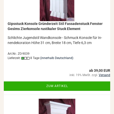
Gips­stuck Kon­so­le Grün­der­zeit Stil Fas­sa­den­stuck Fens­ter
Ge­sims Zier­kon­so­le rus­ti­ka­ler Stuck Ele­ment
Schlich­te Ju­gend­stil Wand­kon­so­le - Schmuck Kon­so­le für In­
nen­de­ko­ra­ti­on Höhe 31 cm, Brei­te 18 cm, Tiefe 6,3 cm
Art.Nr.: ZO-9039
Lieferzeit:
8 Tage
(innerhalb Deutschland)
ab 39,00 EUR
inkl. 19% MwSt. zzgl.
Versand
ZUM ARTIKEL