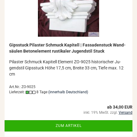
Gips­stuck Pi­las­ter Schmuck Ka­pi­tell | Fas­sa­den­stuck Wand­
säu­len Be­ton­ele­ment rus­ti­ka­ler Ju­gend­stil Stuck
Pi­las­ter Schmuck Ka­pi­tell Ele­ment ZO-​9025 his­to­ri­scher Ju­
gend­stil Gips­stuck Höhe 17,5 cm, Brei­te 33 cm, Tiefe max. 12
cm
Art.Nr.: ZO-9025
Lieferzeit:
8 Tage
(innerhalb Deutschland)
ab 34,00 EUR
inkl. 19% MwSt. zzgl.
Versand
ZUM ARTIKEL