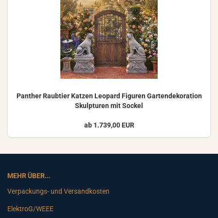
Pan­ther Raub­tier Kat­zen Leo­pard Fi­gu­ren Gar­ten­de­ko­ra­ti­on
Skulp­tu­ren mit So­ckel
ab 1.739,00 EUR
MEHR ÜBER...
Verpackungs- und Versandkosten
ElektroG/WEEE