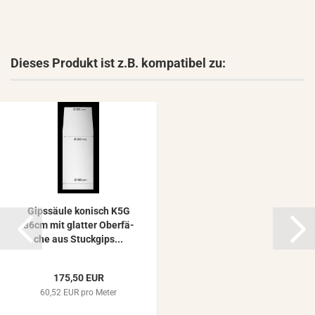
Dieses Produkt ist z.B. kompatibel zu:
Gips­säu­le ko­nisch K5G
36cm mit glat­ter Ober­fä­
che aus Stuck­gips...
175,50 EUR
60,52 EUR pro Meter