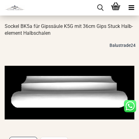
So­ckel BK5a für Gips­säu­le K5G mit 36cm Gips Stuck Halb­
ele­ment Halb­scha­len
Balustrade24