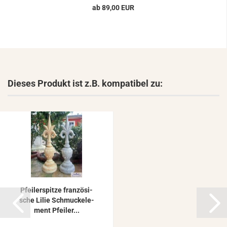
ab 89,00 EUR
Dieses Produkt ist z.B. kompatibel zu:
Pfei­ler­spit­ze fran­zö­si­
sche Lilie Schmuck­ele­
ment Pfei­ler...