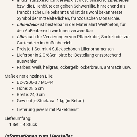
In der französischen
Heraldik
ist diese stilisierte
Lilienblüte
,
bzw. die Lilienblüte der gelben Schwertlilie, hinreichend als
französische Lilie bekannt und ist das wohl bekannteste
Symbol der mittelalterlichen, französischen Monarchie.
Liliendekor
ist bestellbar in der Materialart Weißbeton, für
den Außenbereich wie Innen verwendbar
Lilie
auch für Verzierungen von Pflanzkübel, Sockel oder zur
Gartendeko im Außenbereich
Preis je 1 Set mit 4 Stück schönen Lilienornamenten
Lieferbar in 2 Größen, bitte bei Bestellung entsprechend
auswählen
Farben: Weiß, hellgrau, ockergelb, ockerbraun, anthrazit usw.
Maße einer einzelnen Lilie:
BD-7206-B / MC-44
Höhe: 28,5 cm
Breite: 24,0 cm
Gewicht je Stück: ca. 1 kg (in Beton)
Lieferung jeweils mit Paketdienst
Lieferumfang:
1 Set = 4 Stück