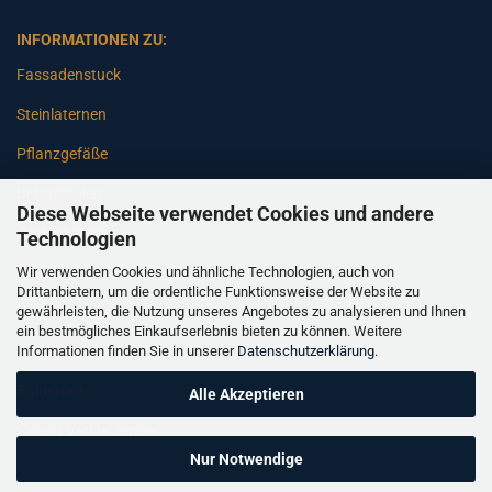
INFORMATIONEN ZU:
Fassadenstuck
Steinlaternen
Pflanzgefäße
Betonsäulen
Diese Webseite verwendet Cookies und andere
Gartenbänke
Technologien
Wir verwenden Cookies und ähnliche Technologien, auch von
Pfeiler
Drittanbietern, um die ordentliche Funktionsweise der Website zu
gewährleisten, die Nutzung unseres Angebotes zu analysieren und Ihnen
Gartenbrunnen
ein bestmögliches Einkaufserlebnis bieten zu können. Weitere
Informationen finden Sie in unserer
Datenschutzerklärung
.
Gartenfiguren
Balustraden
Alle Akzeptieren
Säulen Verkleidungen
Nur Notwendige