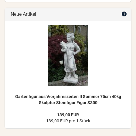
Neue Artikel
Gar­ten­fi­gur aus Vier­jah­res­zei­ten II Som­mer 75cm 40kg
Skulp­tur Stein­fi­gur Figur S300
139,00 EUR
139,00 EUR pro 1 Stück