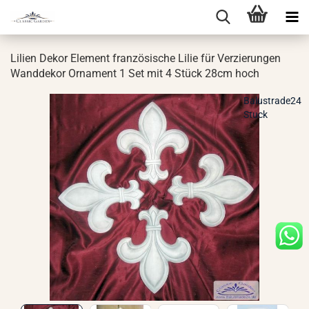
Li­li­en Dekor Ele­ment fran­zö­si­sche Lilie für Ver­zie­run­gen
Wand­de­kor Or­na­ment 1 Set mit 4 Stück 28cm hoch
Balustrade24
Stuck