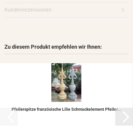
Kundenrezensionen
Zu diesem Produkt empfehlen wir Ihnen:
Pfei­ler­spit­ze fran­zö­si­sche Lilie Schmuck­ele­ment Pfei­ler...