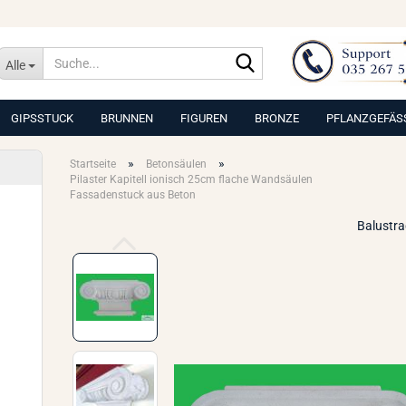
Suche...
Alle
GIPSSTUCK
BRUNNEN
FIGUREN
BRONZE
PFLANZGEFÄS
»
»
Startseite
Betonsäulen
Pilaster Kapitell ionisch 25cm flache Wandsäulen
Fassadenstuck aus Beton
Balustr