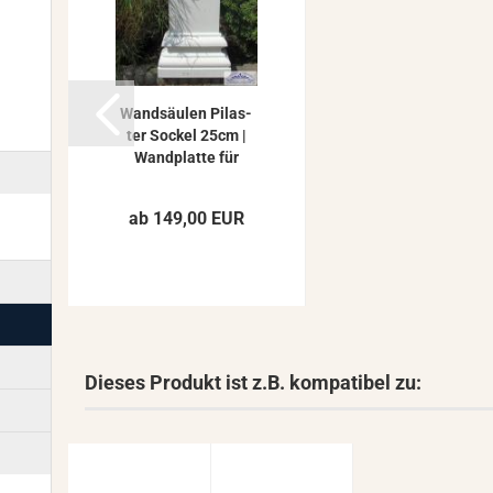
Wand­säu­len Pi­las­
ter So­ckel 25cm |
Wand­plat­te für
Wand­brun­nen...
ab 149,00 EUR
Dieses Produkt ist z.B. kompatibel zu: