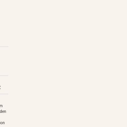
2
rm
 den
ion