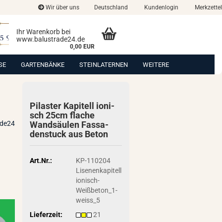
Wir über uns
Deutschland
Kundenlogin
Merkzettel
Ihr Warenkorb bei
www.balustrade24.de
0,00 EUR
SE
GARTENBÄNKE
STEINLATERNEN
WEITERE
Pi­las­ter Ka­pi­tell io­ni­
sch 25cm fla­che
ade24
Wand­säu­len Fas­sa­
den­stuck aus Beton
Art.Nr.:
KP-110204
Lisenenkapitell
ionisch-
Weißbeton_1-
weiss_5
Lieferzeit:
21