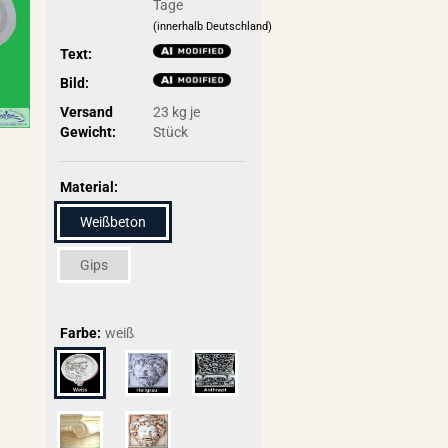
Tage
(innerhalb Deutschland)
Text:
Bild:
Versand
23
kg je
Gewicht:
Stück
Material:
Weißbeton
Gips
Farbe:
weiß