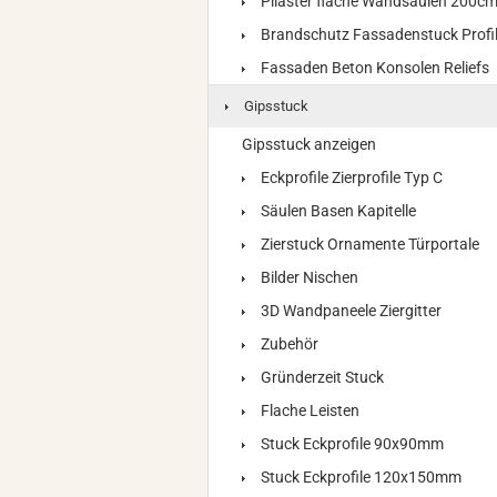
Pilaster flache Wandsäulen 200c
Brandschutz Fassadenstuck Profi
Fassaden Beton Konsolen Reliefs
Gipsstuck
Gipsstuck anzeigen
Eckprofile Zierprofile Typ C
Säulen Basen Kapitelle
Zierstuck Ornamente Türportale
Bilder Nischen
3D Wandpaneele Ziergitter
Zubehör
Gründerzeit Stuck
Flache Leisten
Stuck Eckprofile 90x90mm
Stuck Eckprofile 120x150mm