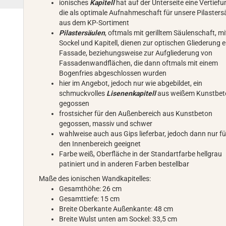
ionisches
Kapitell
hat auf der Unterseite eine Vertiefu
die als optimale Aufnahmeschaft für unsere Pilasters
aus dem KP-Sortiment
Pilastersäulen
, oftmals mit gerilltem Säulenschaft, mi
Sockel und Kapitell, dienen zur optischen Gliederung e
Fassade, beziehungsweise zur Aufgliederung von
Fassadenwandflächen, die dann oftmals mit einem
Bogenfries abgeschlossen wurden
hier im Angebot, jedoch nur wie abgebildet, ein
schmuckvolles
Lisenenkapitell
aus weißem Kunstbe
gegossen
frostsicher für den Außenbereich aus Kunstbeton
gegossen, massiv und schwer
wahlweise auch aus Gips lieferbar, jedoch dann nur fü
den Innenbereich geeignet
Farbe weiß, Oberfläche in der Standartfarbe hellgrau
patiniert und in anderen Farben bestellbar
Maße des ionischen Wandkapitelles:
Gesamthöhe: 26 cm
Gesamttiefe: 15 cm
Breite Oberkante Außenkante: 48 cm
Breite Wulst unten am Sockel: 33,5 cm