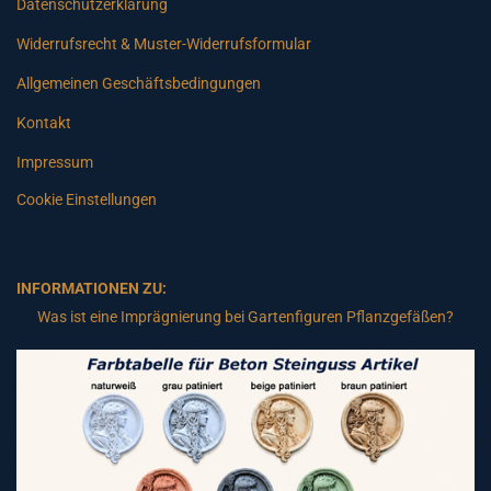
Datenschutzerklärung
Widerrufsrecht & Muster-Widerrufsformular
Allgemeinen Geschäftsbedingungen
Kontakt
Impressum
Cookie Einstellungen
INFORMATIONEN ZU:
Was ist eine Imprägnierung bei Gartenfiguren Pflanzgefäßen?