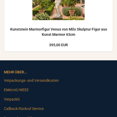
Kunst­stein Mar­mor­fi­gur Venus von Milo Skulp­tur Figur aus
Kunst Mar­mor 63cm
395,00 EUR
MEHR ÜBER...
Verpackungs- und Versandkosten
ElektroG/WEEE
VerpackG
Callback Rückruf Service