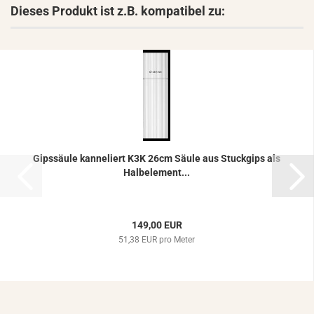
Dieses Produkt ist z.B. kompatibel zu:
Gips­säu­le kan­ne­liert K3K 26cm Säule aus Stuck­gips als
Halb­ele­ment...
149,00 EUR
51,38 EUR pro Meter