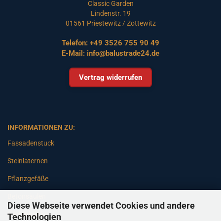
Classic Garden
Lindenstr. 19
01561 Priestewitz / Zottewitz
Telefon:
+49 3526 755 90 49
E-Mail:
info@balustrade24.de
Vertrag widerrufen
INFORMATIONEN ZU:
Fassadenstuck
Steinlaternen
Pflanzgefäße
Betonsäulen
Diese Webseite verwendet Cookies und andere
Gartenbänke
Technologien