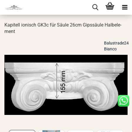
Ka­pi­tell io­ni­sch GK3c für Säule 26cm Gips­säu­le Halb­ele­
ment
Balustrade24
Bianco