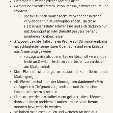
Lieferbar in 2 verschiedenen Materialarten
Beton:
Hoch verdichtetem Beton, massiv, schwer, robust und
stoßfest
speziell für den Säulensockel verwendbar, bedingt
verwendbar für Säulenkapitell (oben), da diese
Halbschalen relativ schwer sind und sich dadurch nur
mit Spanngurten oder Baustützen verarbeiten /
montieren / kleben, lassen.
Styropor:
Leichte Halbschalen Profile auf Styroporkernbasis,
mit schlagfester, zementärer Oberfläche und einer Einlage
aus Armierungsgewebe
vorzugsweise als oberer Säulen Abschluß verwendbar,
leicht an Gewicht, leicht zu verarbeiten, zu verkleben
am Säulenschaft
Diese Elemente sind für glatte als auch für kannelierte, runde
Säulen geeignet
Alle Elemente sind nach der Montage am
Säulenschaft
zu
verfugen, mit Tiefgrund zu grundieren und 2x mit einer
Fassadenfarbe zu streichen
Elemente werden als Halbelement geliefert, diese können
dann von Ihnen problemlos außen um die Säule herum
montiert bzw. verklebt werden.
Sie haben mit diesen Säulen und weiteren Artikeln aus