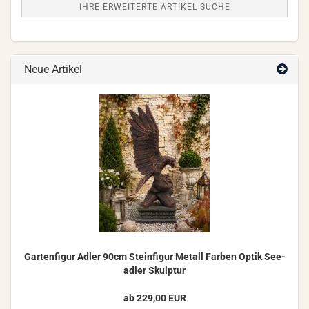
IHRE ERWEITERTE ARTIKEL SUCHE
Neue Artikel
Gar­ten­fi­gur Adler 90cm Stein­fi­gur Me­tall Far­ben Optik See­
ad­ler Skulp­tur
ab 229,00 EUR