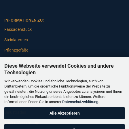
INFORMATIONEN ZU:
Fassadenstuck
Steinlaternen
Pflanzgefäße
Betonsäulen
Diese Webseite verwendet Cookies und andere
Gartenbänke
Technologien
Wir verwenden Cookies und ähnliche Technologien, auch von
Pfeiler
Drittanbietern, um die ordentliche Funktionsweise der Website zu
gewährleisten, die Nutzung unseres Angebotes zu analysieren und Ihnen
Gartenbrunnen
ein bestmögliches Einkaufserlebnis bieten zu können. Weitere
Informationen finden Sie in unserer
Datenschutzerklärung
.
Gartenfiguren
Balustraden
Alle Akzeptieren
Säulen Verkleidungen