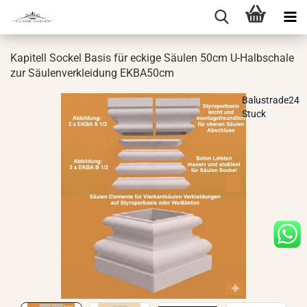
Ka­pi­tell So­ckel Basis für ecki­ge Säu­len 50cm U-​Halbschale
zur Säu­len­ver­klei­dung EKBA50cm
Balustrade24
Stuck