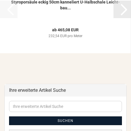
Sty­ro­por­säu­le eckig 50cm kan­ne­liert U-​Halb­scha­le Leicht­
bau...
ab 465,08 EUR
232,54 EUR pro Meter
Ihre erweiterte Artikel Suche
Ihre
erweiterte
Artikel
Suche
SUCHEN