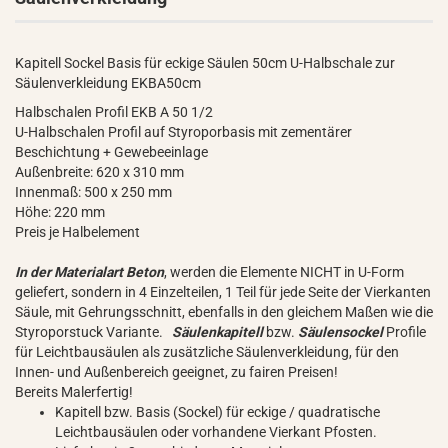
Kapitell Sockel Basis für eckige Säulen 50cm U-Halbschale zur
Säulenverkleidung EKBA50cm
Halbschalen Profil EKB A 50 1/2
U-Halbschalen Profil auf Styroporbasis mit zementärer
Beschichtung + Gewebeeinlage
Außenbreite: 620 x 310 mm
Innenmaß: 500 x 250 mm
Höhe: 220 mm
Preis je Halbelement
In der Materialart Beton
, werden die Elemente NICHT in U-Form
geliefert, sondern in 4 Einzelteilen, 1 Teil für jede Seite der Vierkanten
Säule, mit Gehrungsschnitt, ebenfalls in den gleichem Maßen wie die
Styroporstuck Variante.
Säulenkapitell
bzw.
Säulensockel
Profile
für Leichtbausäulen als zusätzliche Säulenverkleidung, für den
Innen- und Außenbereich geeignet, zu fairen Preisen!
Bereits Malerfertig!
Kapitell bzw. Basis (Sockel) für eckige / quadratische
Leichtbausäulen oder vorhandene Vierkant Pfosten.