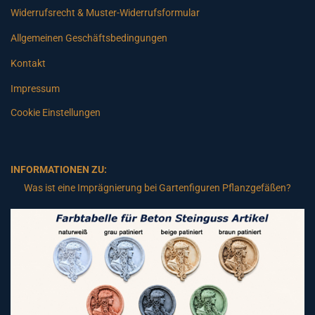
Widerrufsrecht & Muster-Widerrufsformular
Allgemeinen Geschäftsbedingungen
Kontakt
Impressum
Cookie Einstellungen
INFORMATIONEN ZU:
Was ist eine Imprägnierung bei Gartenfiguren Pflanzgefäßen?