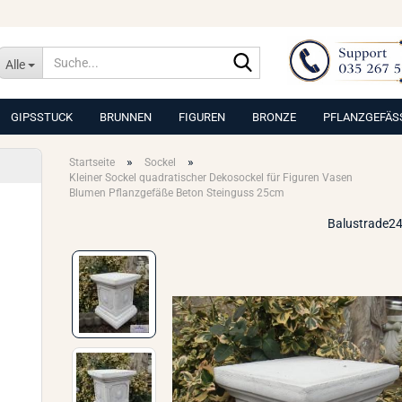
Suche...
Alle
GIPSSTUCK
BRUNNEN
FIGUREN
BRONZE
PFLANZGEFÄS
»
»
Startseite
Sockel
Kleiner Sockel quadratischer Dekosockel für Figuren Vasen
Blumen Pflanzgefäße Beton Steinguss 25cm
Balustrade24