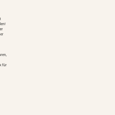
t
len!
er
ber
uren,
k für
s