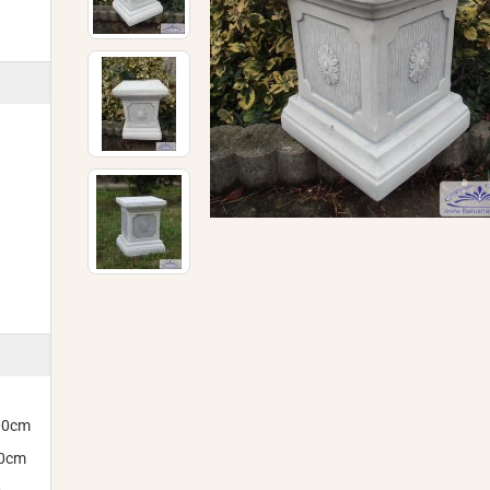
300cm
00cm