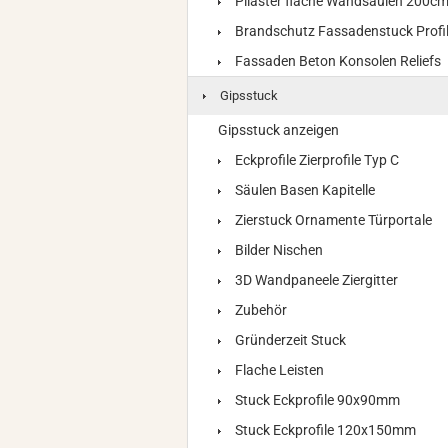
Pilaster flache Wandsäulen 200c
Brandschutz Fassadenstuck Profi
Fassaden Beton Konsolen Reliefs
Gipsstuck
Gipsstuck anzeigen
Eckprofile Zierprofile Typ C
Säulen Basen Kapitelle
Zierstuck Ornamente Türportale
Bilder Nischen
3D Wandpaneele Ziergitter
Zubehör
Gründerzeit Stuck
Flache Leisten
Stuck Eckprofile 90x90mm
Stuck Eckprofile 120x150mm