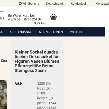
Wir über uns
Deutschland
Kundenlogin
Merkzettel
Ihr Warenkorb bei
www.balustrade24.de
0,00 EUR
SE
GARTENBÄNKE
STEINLATERNEN
WEITERE
Klei­ner So­ckel qua­dra­
ti­scher De­ko­so­ckel für
 Stor
Fi­gu­ren Vasen Blu­men
Pflanz­ge­fä­ße Beton
Stein­guss 25cm
Art.Nr.:
S220 SA-
N320 ZO-
6509-
hellgrau_8-
p822_31544-
p822_31548