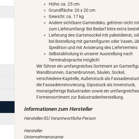
Höhe: ca. 25 cm
Grundfläche: 20 x 20 cm
Gewicht: ca. 17 kg
Andere sichtbare Gartendeko, gehören nicht mi
zum Lieferumfang! Bei Bedarf bitte extra bestel
Lieferung des Gartensockel mit paketdienst, od
bei Bestellung mit gartenfiguren oder Vasen, ü
Spedition und mit Avisierung des Liefertermins
Selbstabholung in unserer Ausstellung nach
Terminabsprache möglich!
Wir führen ein umfangreiches Sortiment an Gartenfig
Wandbrunnen, Gartenbrunnen, Säulen, Sockel,
verschiedene Kapitelle, Außenstuck als Fassadenstuc
die Fassadenrenovierung, Gipsstuck als Innenstuck,
monatgefertige Balustraden sowie ein umfangreiche
Formensortiment zur Balustradenherstellung.
Hersteller/EU Verantwortliche Person
Hersteller
Unternehmensname