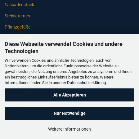
Fassadenstuck
Steinlaternen
Pflanzgefäße
Betonsäulen
Diese Webseite verwendet Cookies und andere
Gartenbänke
Technologien
Wir verwenden Cookies und ähnliche Technologien, auch von
Pfeiler
Drittanbietern, um die ordentliche Funktionsweise der Website zu
gewährleisten, die Nutzung unseres Angebotes zu analysieren und Ihnen
Gartenbrunnen
ein bestmögliches Einkaufserlebnis bieten zu können. Weitere
Informationen finden Sie in unserer
Datenschutzerklärung
.
Gartenfiguren
Balustraden
Alle Akzeptieren
Säulen Verkleidungen
Nur Notwendige
Weitere Informationen
Onlineshop
by Gambio © 2026