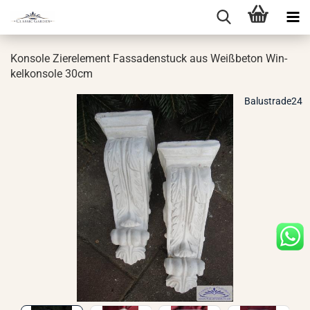
Kon­so­le Zier­ele­ment Fas­sa­den­stuck aus Weiß­be­ton Win­
kel­kon­so­le 30cm
Balustrade24